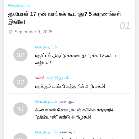
தொழில்நுட்பம்
ஐஃபோன் 17 ஏன் வாங்கக் கூடாது? 5 காரணங்கள்
இங்கே!
01
September 9, 2025
தொழில்நுட்பம்
02
டிஜிட்டல் திருட்டுக்களை தவிர்க்க 12 எளிய
வழிகள்!
உலகம்
தொழில்நுட்பம்
03
பறக்கும் டாக்ஸி கத்தாரில் அறிமுகம்!
தொழில்நுட்பம்
வளைகுடா
04
ஆன்லைன் மோசடியைத் தடுக்க கத்தாரில்
“ஹிம்யான்” கார்டு அறிமுகம்!
தொழில்நுட்பம்
வளைகுடா