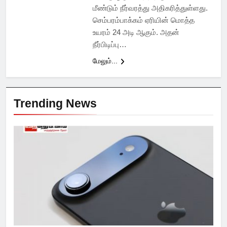
மீண்டும் நீர்வ‌ரத்து அதிகரித்துள்ளது.
செம்பரம்பாக்கம் ஏரியின் மொத்த
உயரம் 24 அடி ஆகும். அதன்
நீர்பிடிப்பு…
மேலும்...
Trending News