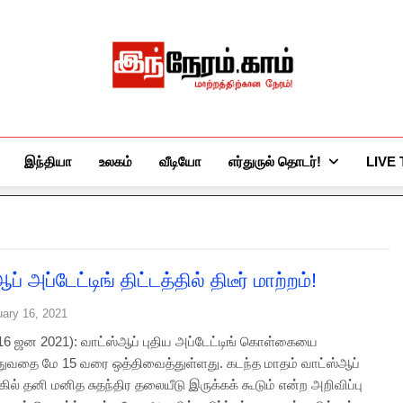
இந்நேரம்.காம்
செய்திகளுக்கு அப்பால்…
இந்தியா
உலகம்
வீடியோ
எர்துருல் தொடர்!
LIVE
ப் அப்டேட்டிங் திட்டத்தில் திடீர் மாற்றம்!
uary 16, 2021
்(16 ஜன 2021): வாட்ஸ்ஆப் புதிய அப்டேட்டிங் கொள்கையை
துவதை மே 15 வரை ஒத்திவைத்துள்ளது. கடந்த மாதம் வாட்ஸ்ஆப்
்கில் தனி மனித சுதந்திர தலையீடு இருக்கக் கூடும் என்ற அறிவிப்பு