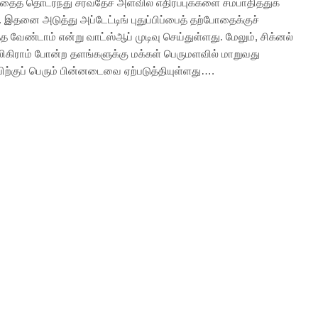
தைத் தொடர்ந்து சர்வதேச அளவில் எதிர்ப்புக்களை சம்பாதித்துக்
இதனை அடுத்து அப்டேட்டிங் புதுப்பிப்பைத் தற்போதைக்குச்
த வேண்டாம் என்று வாட்ஸ்ஆப் முடிவு செய்துள்ளது. மேலும், சிக்னல்
ெலிகிராம் போன்ற தளங்களுக்கு மக்கள் பெருமளவில் மாறுவது
பிற்குப் பெரும் பின்னடைவை ஏற்படுத்தியுள்ளது….