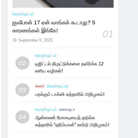
தொழில்நுட்பம்
ஐஃபோன் 17 ஏன் வாங்கக் கூடாது? 5
காரணங்கள் இங்கே!
01
September 9, 2025
தொழில்நுட்பம்
02
டிஜிட்டல் திருட்டுக்களை தவிர்க்க 12
எளிய வழிகள்!
உலகம்
தொழில்நுட்பம்
03
பறக்கும் டாக்ஸி கத்தாரில் அறிமுகம்!
தொழில்நுட்பம்
வளைகுடா
04
ஆன்லைன் மோசடியைத் தடுக்க
கத்தாரில் “ஹிம்யான்” கார்டு அறிமுகம்!