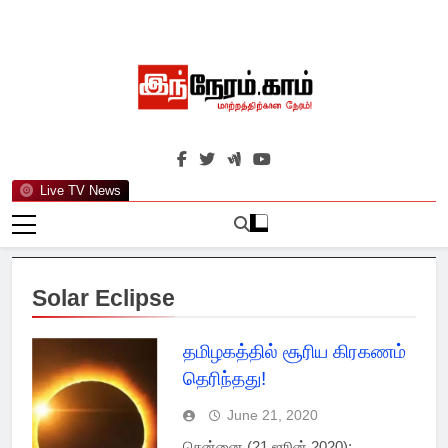
Skip
to
content
இந்நேரம்.காம்
செய்திகளுக்கு அப்பால்…
Live TV News
Solar Eclipse
தமிழகத்தில் சூரிய கிரகணம்
தெரிந்தது!
June 21, 2020
சென்னை (21 ஜூன் 2020):