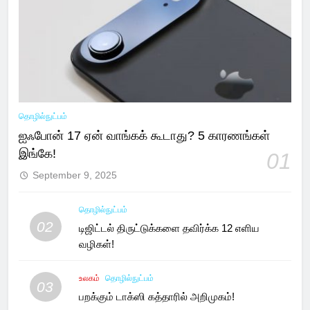
தொழில்நுட்பம்
ஐஃபோன் 17 ஏன் வாங்கக் கூடாது? 5 காரணங்கள்
இங்கே!
01
September 9, 2025
தொழில்நுட்பம்
02
டிஜிட்டல் திருட்டுக்களை தவிர்க்க 12 எளிய
வழிகள்!
உலகம்
தொழில்நுட்பம்
03
பறக்கும் டாக்ஸி கத்தாரில் அறிமுகம்!