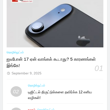
தொழில்நுட்பம்
ஐஃபோன் 17 ஏன் வாங்கக் கூடாது? 5 காரணங்கள்
இங்கே!
01
September 9, 2025
தொழில்நுட்பம்
02
டிஜிட்டல் திருட்டுக்களை தவிர்க்க 12 எளிய
வழிகள்!
உலகம்
தொழில்நுட்பம்