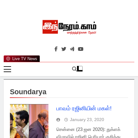
Skip
to
content
இந்நேரம்.காம்
செய்திகளுக்கு அப்பால்…
Live TV News
Soundarya
பாவம் ரஜினியின் மகள்!
January 23, 2020
சென்னை (23 ஜன 2020): துக்ளக்
விழாவில் ரஜினி பெரியார் குறித்து