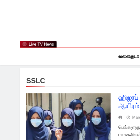
Skip
to
content
Live TV News
வளைகுடா
SSLC
ஹிஜாப்
ஆயிரம
Mar
பெங்களூரு 
மாணவிகள் 