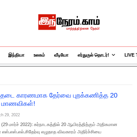
இந்நேரம்.காம்
செய்திகளுக்கு அப்பால்…
இந்தியா
உலகம்
வீடியோ
எர்துருல் தொடர்!
LIVE
 தடை காரணமாக தேர்வை புறக்கணித்த 20
் மாணவிகள்!
ch 29, 2022
(29 மார்ச் 2022): கர்நாடகத்தில் 20 ஆயிரத்திற்கும் அதிகமான
எஸ்.எஸ்.எல்.சிதேர்வு எழுதாத விவகாரம் அதிர்ச்சியை