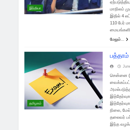
ஏற்படுத்தி
இந்தியா
மாநிலம் மு
இதில் 4 லட
110 பேர் ம
மையங்களி
மேலும்...
பத்தாம்
Jun
சென்னை (08
வைக்கப்ப
அமல்படுத்த
இத்தேர்வுக
இத்தேர்வு
தமிழகம்
நிலை, மேல்
தலைவர் பக
இந்த வழக