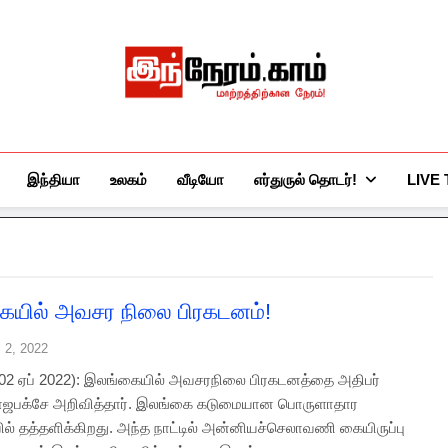
இந்நேரம்.காம்
செய்திகளுக்கு அப்பால்…
இந்தியா
உலகம்
வீடியோ
எர்துருல் தொடர்!
LIVE
யில் அவசர நிலை பிரகடனம்!
l 2, 2022
(02 ஏப் 2022): இலங்கையில் அவசரநிலை பிரகடனத்தை அதிபர்
ாஜபக்சே அறிவித்தார். இலங்கை கடுமையான பொருளாதார
யில் தத்தளிக்கிறது. அந்த நாட்டில் அன்னியச்செலாவணி கையிருப்பு