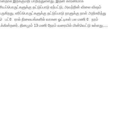
ோனதால் இறக்குமதி பாதித்துள்ளது. இதன் காரணமாக
ியப்பொருட்களுக்கு தட்டுப்பாடு ஏற்பட்டு, அவற்றின் விலை விஷம்
ுகிறது. எரிப்பொருட்களுக்கு தட்டுப்பாடு நாளுக்கு நாள் அதிகரித்து
. ெபட்ேரால் நிலையங்களில் வாகன ஓட்டிகள் பல மணி ேநரம்
ிடக்கின்றனர். தினமும் 13 மணி நேரம் வரையில் மின்வெட்டு உள்ளது….