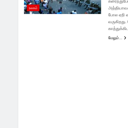
கரைந்துப
அத்தியாவச
உலகம்
போல ஏறி வர
வருகிறது
காத்துக்க
மேலும்...