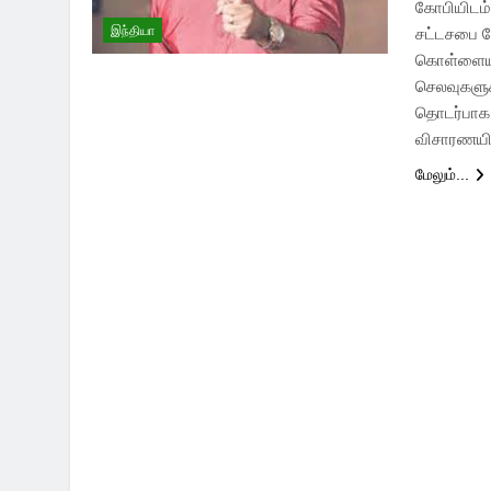
கோபியிடம்
இந்தியா
சட்டசபை த
கொள்ளையடி
செலவுகளுக
தொடர்பாக 
விசாரணய
மேலும்...