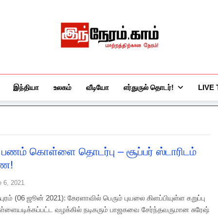
இந்நேரம்.காம்
செய்திகளுக்கு அப்பால்…
இந்தியா
உலகம்
வீடியோ
எர்துருல் தொடர்!
LIVE
ப் பணம் கொள்ளை தொடர்பு – சூப்பர் ஸ்டாரிடம்
ை!
e 6, 2021
ுரம் (06 ஜூன் 2021): கேரளாவில் பெரும் புயலை கிளப்பியுள்ள கறுப்பு
ளையடிக்கப்பட்ட வழக்கில் நடிகரும் பாஜகவை சேர்ந்தவருமான சுரேஷ்