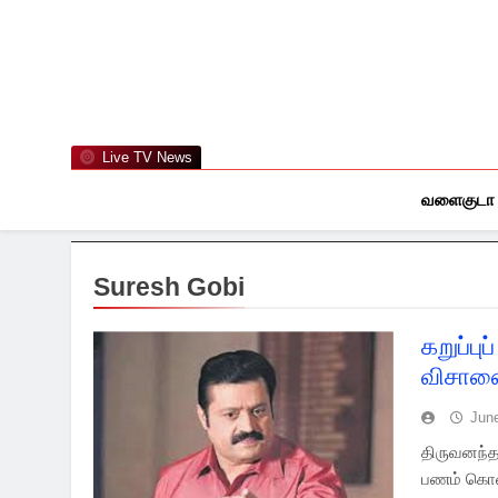
Skip
to
content
Live TV News
வளைகுடா
Suresh Gobi
கறுப்பு
விசாண
Jun
திருவனந்தப
பணம் கொள்