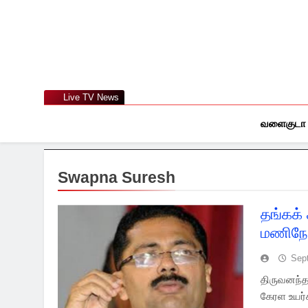
Skip
to
content
Live TV News
வளைகுடா
Swapna Suresh
தங்கக் 
மணிநே
Sep
திருவனந்த
கேரள உயர்