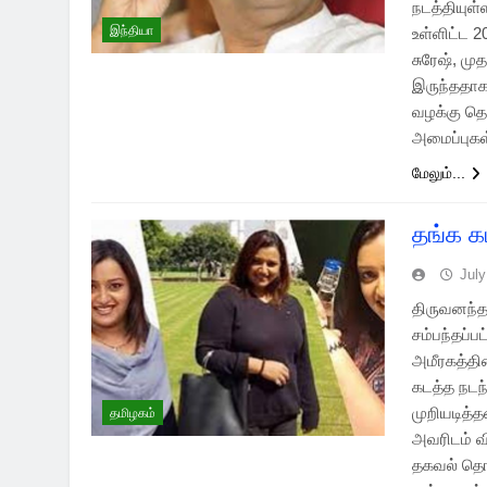
நடத்தியுள்
இந்தியா
உள்ளிட்ட 2
சுரேஷ், மு
இருந்ததாக
வழக்கு தொ
அமைப்புக
மேலும்...
தங்க க
July
திருவனந்த
சம்பந்தப்ப
அமீரகத்தி
கடத்த நடந
முறியடித்த
தமிழகம்
அவரிடம் வ
தகவல் தொழ