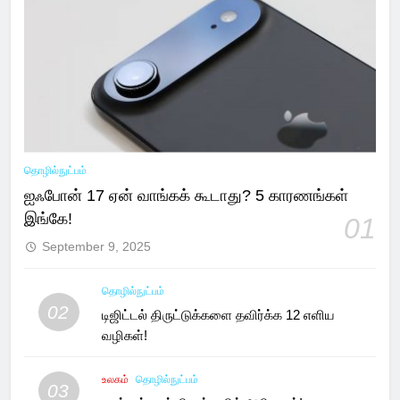
தொழில்நுட்பம்
ஐஃபோன் 17 ஏன் வாங்கக் கூடாது? 5 காரணங்கள்
இங்கே!
01
September 9, 2025
தொழில்நுட்பம்
02
டிஜிட்டல் திருட்டுக்களை தவிர்க்க 12 எளிய
வழிகள்!
உலகம்
தொழில்நுட்பம்
03