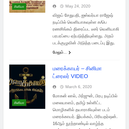
May 24, 2020
சினிமா
விஜய் சேதுபதி, ஐஸ்வர்யா ராஜேஷ்
நடிப்பில் வெளியாகவுள்ள க/பெ
ரணசிங்கம் திரைப்பட டீசர் வெளியாகி
பரபரப்பை ஏற்படுத்தியுள்ளது. அறம்
படக்குழுவின் அடுத்த படைப்பு இது.
மேலும்...
மரைக்காயர் – சினிமா
ட்ரைலர் VIDEO
March 6, 2020
மோகன் லால், அர்ஜுன், பிரபு நடிப்பில்
மலையாளம், தமிழ் உள்ளிட்ட
சினிமா
மொழிகளில் தயாராகியுள்ள படம்
மரைக்காயர். இயக்கம், பிரியதர்ஷன்.
16ஆம் நூற்றாண்டில் வாழ்ந்த