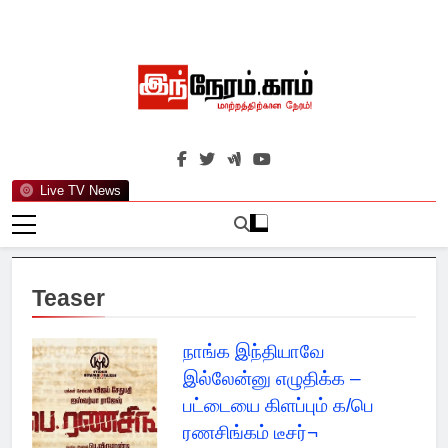
Skip
to
content
இந்நேரம்.காம்
செய்திகளுக்கு அப்பால்…
Live TV News
Teaser
நாங்க இந்தியாவே
இல்லேன்னு எழுதிக்க –
பட்டையை கிளப்பும் க/பெ
ரணசிங்கம் டீசர்¬