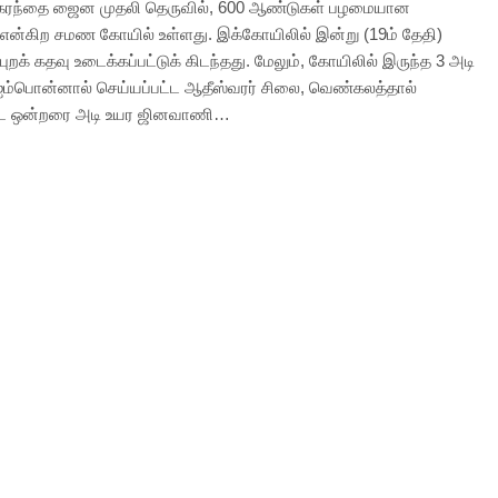
் கரந்தை ஜைன முதலி தெருவில், 600 ஆண்டுகள் பழமையான
 என்கிற சமண கோயில் உள்ளது. இக்கோயிலில் இன்று (19ம் தேதி)
ுறக் கதவு உடைக்கப்பட்டுக் கிடந்தது. மேலும், கோயிலில் இருந்த 3 அடி
 ஐம்பொன்னால் செய்யப்பட்ட ஆதீஸ்வரர் சிலை, வெண்கலத்தால்
ட்ட ஒன்றரை அடி உயர ஜினவாணி…