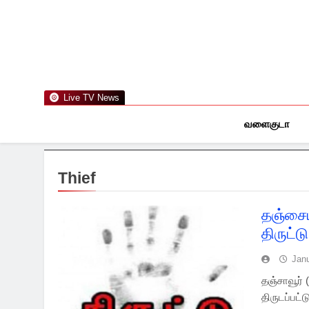
Skip
to
content
Live TV News
வளைகுடா
Thief
தஞ்சைய
திருட்டு
Jan
தஞ்சாவூர்
திருடப்பட