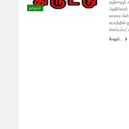
தஞ்சாவூர
தமிழகம்
ஆதீஸ்வரர்
காலை பின்ப
உயரத்தில்
செய்யப்ப
மேலும்...