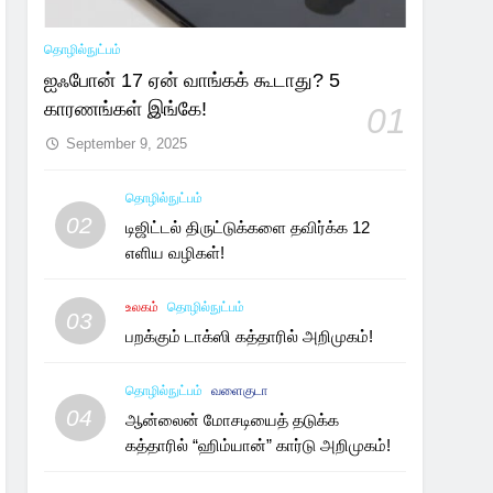
தொழில்நுட்பம்
ஐஃபோன் 17 ஏன் வாங்கக் கூடாது? 5
காரணங்கள் இங்கே!
01
September 9, 2025
தொழில்நுட்பம்
02
டிஜிட்டல் திருட்டுக்களை தவிர்க்க 12
எளிய வழிகள்!
உலகம்
தொழில்நுட்பம்
03
பறக்கும் டாக்ஸி கத்தாரில் அறிமுகம்!
தொழில்நுட்பம்
வளைகுடா
04
ஆன்லைன் மோசடியைத் தடுக்க
கத்தாரில் “ஹிம்யான்” கார்டு அறிமுகம்!