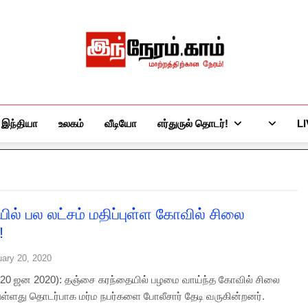
இந்நேரம்.காம்
செய்திகளுக்கு அப்பால்…
இந்தியா
உலகம்
வீடியோ
எர்துருல் தொடர்!
L
ில் பல லட்சம் மதிப்புள்ள கோவில் சிலை
!
uary 20, 2020
 (20 ஜன 2020): தஞ்சை கரந்தையில் பழமை வாய்ந்த கோவில் சிலை
்டுள்ளது தொடர்பாக மர்ம நபர்களை போலீசார் தேடி வருகின்றனர்.