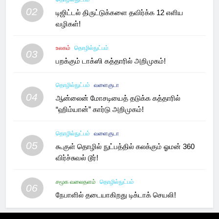
02
டிஜிட்டல் திருட்டுக்களை தவிர்க்க 12 எளிய
வழிகள்!
உலகம்
தொழில்நுட்பம்
03
பறக்கும் டாக்ஸி கத்தாரில் அறிமுகம்!
தொழில்நுட்பம்
வளைகுடா
04
ஆன்லைன் மோசடியைத் தடுக்க கத்தாரில்
“ஹிம்யான்” கார்டு அறிமுகம்!
தொழில்நுட்பம்
வளைகுடா
05
கூகுள் தொழில் நுட்பத்தில் கலக்கும் ஓமன் 360
விர்ச்சுவல் டூர்!
சமூக வலைதளம்
தொழில்நுட்பம்
06
நேபாளில் தடையாகிறது டிக்டாக் செயலி!