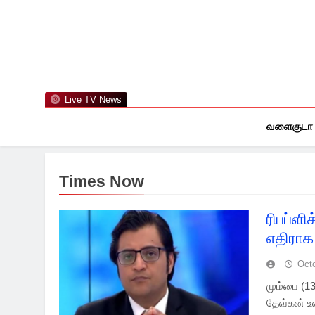
Skip
to
content
Live TV News
வளைகுடா
Times Now
ரிபப்ளி
எதிராக
Oct
மும்பை (13
தேவ்கன் உ