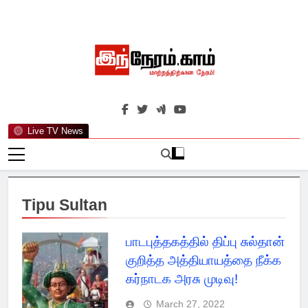
Skip
to
content
இந்நேரம்.காம்
செய்திகளுக்கு அப்பால்…
Live TV News
Tipu Sultan
பாடபுத்தகத்தில் திப்பு சுல்தான்
குறித்த அத்தியாயத்தை நீக்க
கர்நாடக அரசு முடிவு!
March 27, 2022