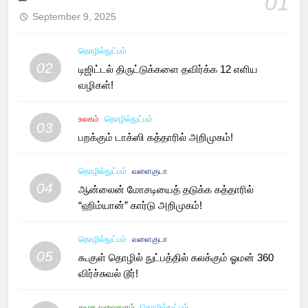
01
September 9, 2025
தொழில்நுட்பம்
02
டிஜிட்டல் திருட்டுக்களை தவிர்க்க 12 எளிய
வழிகள்!
உலகம்
தொழில்நுட்பம்
03
பறக்கும் டாக்ஸி கத்தாரில் அறிமுகம்!
தொழில்நுட்பம்
வளைகுடா
04
ஆன்லைன் மோசடியைத் தடுக்க கத்தாரில்
“ஹிம்யான்” கார்டு அறிமுகம்!
தொழில்நுட்பம்
வளைகுடா
05
கூகுள் தொழில் நுட்பத்தில் கலக்கும் ஓமன் 360
விர்ச்சுவல் டூர்!
சமூக வலைதளம்
தொழில்நுட்பம்