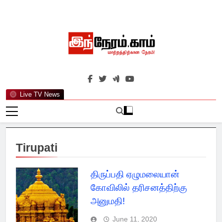
Skip
to
content
இந்நேரம்.காம்
செய்திகளுக்கு அப்பால்…
Live TV News
Tirupati
திருப்பதி ஏழுமலையான்
கோவிலில் தரிசனத்திற்கு
அனுமதி!
June 11, 2020