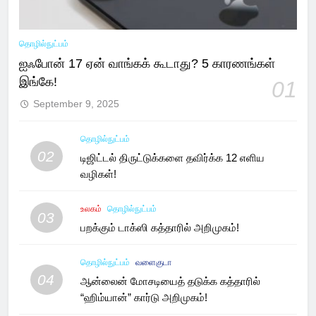
தொழில்நுட்பம்
ஐஃபோன் 17 ஏன் வாங்கக் கூடாது? 5 காரணங்கள்
இங்கே!
01
September 9, 2025
தொழில்நுட்பம்
02
டிஜிட்டல் திருட்டுக்களை தவிர்க்க 12 எளிய
வழிகள்!
உலகம்
தொழில்நுட்பம்
03
பறக்கும் டாக்ஸி கத்தாரில் அறிமுகம்!
தொழில்நுட்பம்
வளைகுடா
04
ஆன்லைன் மோசடியைத் தடுக்க கத்தாரில்
“ஹிம்யான்” கார்டு அறிமுகம்!