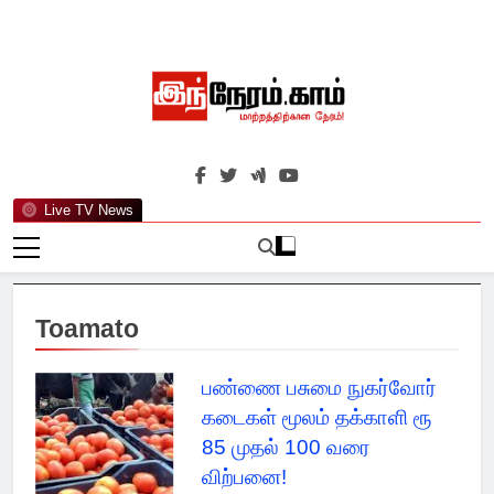
Skip
to
content
இந்நேரம்.காம்
செய்திகளுக்கு அப்பால்…
Live TV News
Toamato
பண்ணை பசுமை நுகர்வோர்
கடைகள் மூலம் தக்காளி ரூ
85 முதல் 100 வரை
விற்பனை!