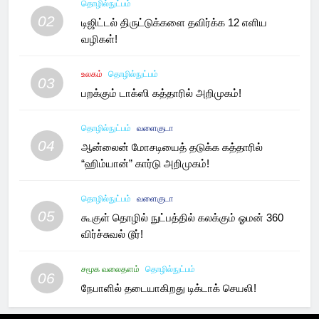
தொழில்நுட்பம்
02
டிஜிட்டல் திருட்டுக்களை தவிர்க்க 12 எளிய
வழிகள்!
உலகம்
தொழில்நுட்பம்
03
பறக்கும் டாக்ஸி கத்தாரில் அறிமுகம்!
தொழில்நுட்பம்
வளைகுடா
04
ஆன்லைன் மோசடியைத் தடுக்க கத்தாரில்
“ஹிம்யான்” கார்டு அறிமுகம்!
தொழில்நுட்பம்
வளைகுடா
05
கூகுள் தொழில் நுட்பத்தில் கலக்கும் ஓமன் 360
விர்ச்சுவல் டூர்!
சமூக வலைதளம்
தொழில்நுட்பம்
06
நேபாளில் தடையாகிறது டிக்டாக் செயலி!