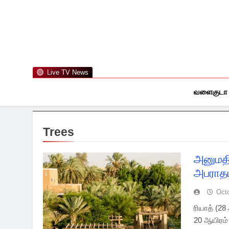
Skip
to
content
Live TV News
வளைகுடா
Trees
அனுமதி
அபராதம
Oct
ரியாத் (2
20 ஆயிரம் 