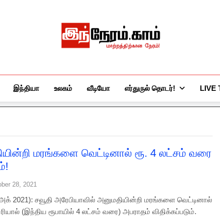
இந்நேரம்.காம்
செய்திகளுக்கு அப்பால்…
இந்தியா
உலகம்
வீடியோ
எர்துருல் தொடர்!
LIVE
யின்றி மரங்களை வெட்டினால் ரூ. 4 லட்சம் வரை
்!
ober 28, 2021
8 அக் 2021): சவூதி அரேபியாவில் அனுமதியின்றி மரங்களை வெட்டினால்
ரியால் (இந்திய ரூபாயில் 4 லட்சம் வரை) அபராதம் விதிக்கப்படும்.