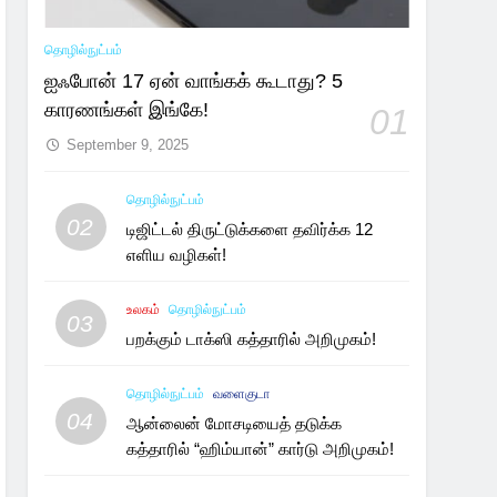
தொழில்நுட்பம்
ஐஃபோன் 17 ஏன் வாங்கக் கூடாது? 5
காரணங்கள் இங்கே!
01
September 9, 2025
தொழில்நுட்பம்
02
டிஜிட்டல் திருட்டுக்களை தவிர்க்க 12
எளிய வழிகள்!
உலகம்
தொழில்நுட்பம்
03
பறக்கும் டாக்ஸி கத்தாரில் அறிமுகம்!
தொழில்நுட்பம்
வளைகுடா
04
ஆன்லைன் மோசடியைத் தடுக்க
கத்தாரில் “ஹிம்யான்” கார்டு அறிமுகம்!