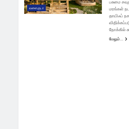
பசுமை சவுத
வளைகுடா
மரங்கள் நட
தாயிஃப் ந
விதிக்கப்ப
நோக்கில் ச
மேலும்...