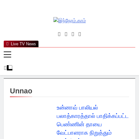
Skip
to
content
இந்நேரம்.காம்
செய்திகளுக்கு அப்பால்…
Live TV News
Unnao
உன்னாவ் பாலியல்
பலாத்காரத்தால் பாதிக்கப்பட்ட
பெண்ணின் தாயை
வேட்பாளராக நிறுத்தும்