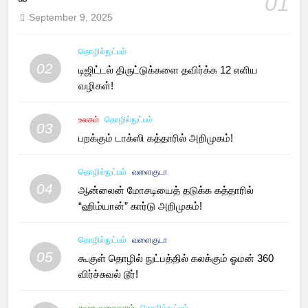
01
September 9, 2025
தொழில்நுட்பம்
02
டிஜிட்டல் திருட்டுக்களை தவிர்க்க 12 எளிய
வழிகள்!
உலகம்
தொழில்நுட்பம்
03
பறக்கும் டாக்ஸி கத்தாரில் அறிமுகம்!
தொழில்நுட்பம்
வளைகுடா
04
ஆன்லைன் மோசடியைத் தடுக்க கத்தாரில்
“ஹிம்யான்” கார்டு அறிமுகம்!
தொழில்நுட்பம்
வளைகுடா
05
கூகுள் தொழில் நுட்பத்தில் கலக்கும் ஓமன் 360
விர்ச்சுவல் டூர்!