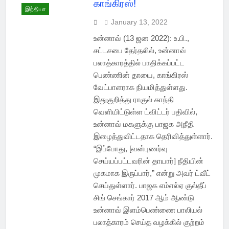
காங்கிரஸ்!
இந்தியா
January 13, 2022
உன்னாவ் (13 ஜன 2022): உ.பி.,
சட்டசபை தேர்தலில், உன்னாவ்
பலாத்காரத்தில் பாதிக்கப்பட்ட
பெண்ணின் தாயை, காங்கிரஸ்
வேட்பாளராக நியமித்துள்ளது.
இதுகுறித்து ராகுல் காந்தி
வெளியிட்டுள்ள ட்விட்டர் பதிவில்,
உன்னாவ் மகளுக்கு பாஜக அநீதி
இழைத்துவிட்டதாக தெரிவித்துள்ளார்.
“இப்போது, [வன்புணர்வு
செய்யப்பட்டவரின் தாயார்] நீதியின்
முகமாக இருப்பார்,” என்று அவர் ட்வீட்
செய்துள்ளார். பாஜக எம்எல்ஏ குல்தீப்
சிங் செங்கார் 2017 ஆம் ஆண்டு
உன்னாவ் இளம்பெண்ணை பாலியல்
பலாத்காரம் செய்த வழக்கில் குற்றம்