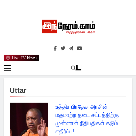
Skip
to
content
இந்நேரம்.காம்
செய்திகளுக்கு அப்பால்…
Live TV News
Uttar
உத்திர பிரதேச அரசின்
மதமாற்ற தடை சட்டத்திற்கு
முன்னாள் நீதிபதிகள் கடும்
எதிர்ப்பு!