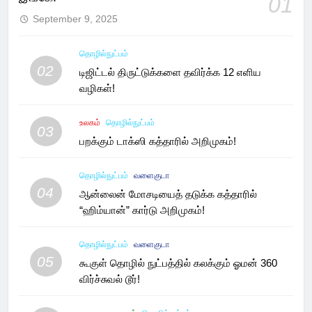
01
September 9, 2025
தொழில்நுட்பம்
02
டிஜிட்டல் திருட்டுக்களை தவிர்க்க 12 எளிய
வழிகள்!
உலகம்
தொழில்நுட்பம்
03
பறக்கும் டாக்ஸி கத்தாரில் அறிமுகம்!
தொழில்நுட்பம்
வளைகுடா
04
ஆன்லைன் மோசடியைத் தடுக்க கத்தாரில்
“ஹிம்யான்” கார்டு அறிமுகம்!
தொழில்நுட்பம்
வளைகுடா
05
கூகுள் தொழில் நுட்பத்தில் கலக்கும் ஓமன் 360
விர்ச்சுவல் டூர்!