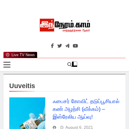
Skip
to
content
இந்நேரம்.காம்
செய்திகளுக்கு அப்பால்…
Live TV News
Uuveitis
ஃபைசர் கோவிட் தடுப்பூசியால்
கண் அழற்சி (வீக்கம்) –
இஸ்ரேலிய ஆய்வு!
August 6, 2021