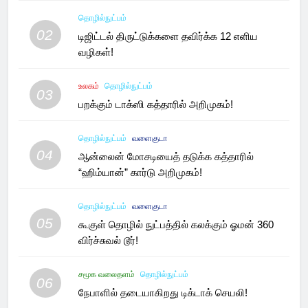
தொழில்நுட்பம்
02
டிஜிட்டல் திருட்டுக்களை தவிர்க்க 12 எளிய
வழிகள்!
உலகம்
தொழில்நுட்பம்
03
பறக்கும் டாக்ஸி கத்தாரில் அறிமுகம்!
தொழில்நுட்பம்
வளைகுடா
04
ஆன்லைன் மோசடியைத் தடுக்க கத்தாரில்
“ஹிம்யான்” கார்டு அறிமுகம்!
தொழில்நுட்பம்
வளைகுடா
05
கூகுள் தொழில் நுட்பத்தில் கலக்கும் ஓமன் 360
விர்ச்சுவல் டூர்!
சமூக வலைதளம்
தொழில்நுட்பம்
06
நேபாளில் தடையாகிறது டிக்டாக் செயலி!