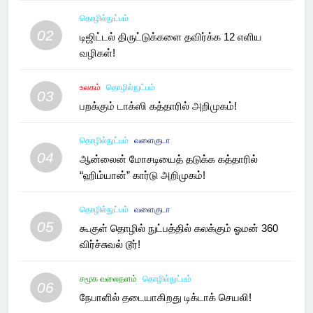
தொழில்நுட்பம்
02
டிஜிட்டல் திருட்டுக்களை தவிர்க்க 12 எளிய
வழிகள்!
உலகம்
தொழில்நுட்பம்
03
பறக்கும் டாக்ஸி கத்தாரில் அறிமுகம்!
தொழில்நுட்பம்
வளைகுடா
04
ஆன்லைன் மோசடியைத் தடுக்க கத்தாரில்
“ஹிம்யான்” கார்டு அறிமுகம்!
தொழில்நுட்பம்
வளைகுடா
05
கூகுள் தொழில் நுட்பத்தில் கலக்கும் ஓமன் 360
விர்ச்சுவல் டூர்!
சமூக வலைதளம்
தொழில்நுட்பம்
06
நேபாளில் தடையாகிறது டிக்டாக் செயலி!