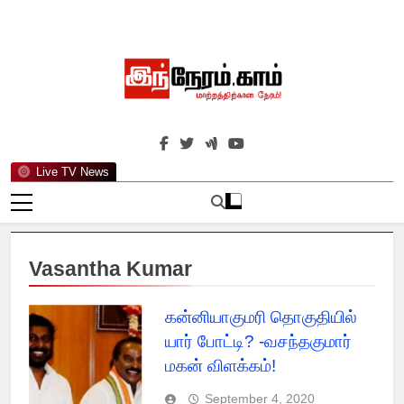
Skip
to
content
இந்நேரம்.காம்
செய்திகளுக்கு அப்பால்…
Live TV News
Vasantha Kumar
கன்னியாகுமரி தொகுதியில்
யார் போட்டி? -வசந்தகுமார்
மகன் விளக்கம்!
September 4, 2020