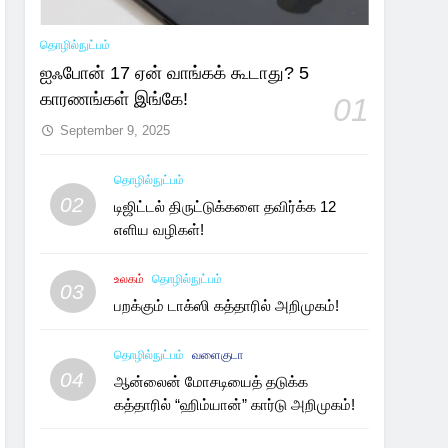
தொழில்நுட்பம்
ஐஃபோன் 17 ஏன் வாங்கக் கூடாது? 5
காரணங்கள் இங்கே!
01
September 9, 2025
தொழில்நுட்பம்
02
டிஜிட்டல் திருட்டுக்களை தவிர்க்க 12
எளிய வழிகள்!
உலகம்
தொழில்நுட்பம்
03
பறக்கும் டாக்ஸி கத்தாரில் அறிமுகம்!
தொழில்நுட்பம்
வளைகுடா
04
ஆன்லைன் மோசடியைத் தடுக்க
கத்தாரில் “ஹிம்யான்” கார்டு அறிமுகம்!