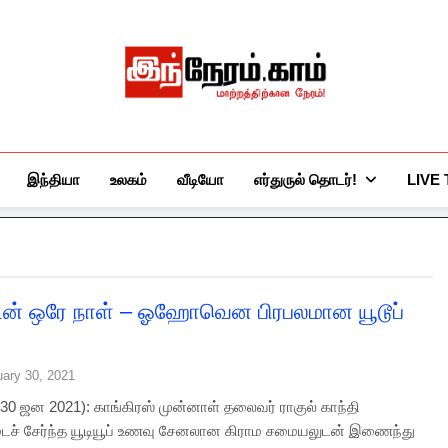
இந்நேரம்.காம்
செய்திகளுக்கு அப்பால்…
இந்தியா
உலகம்
வீடியோ
எர்துருல் தொடர்!
LIVE
டன் ஒரே நாள் – ஓஹோவென பிரபலமான யூடூப்
uary 30, 2021
0 ஜன 2021): காங்கிரஸ் முன்னாள் தலைவர் ராகுல் காந்தி
டைச் சேர்ந்த யூடியூப் உணவு சேனலான கிராம சமையலுடன் இணைந்து