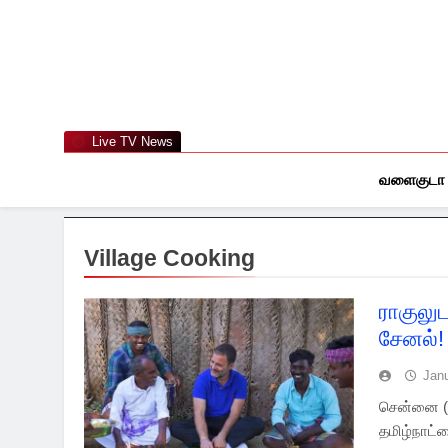
Skip
to
content
Live TV News
வளைகுடா
Village Cooking
ராகுலு
சேனல்!
Jan
சென்னை (3
தமிழ்நாட்