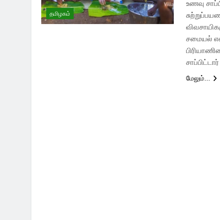
உணவு சாப்
தமிழகம்
சுற்றுப்ப
விவசாயிகளு
சமையல் என
பிரியாணிய
சாப்பிட்டார
மேலும்...