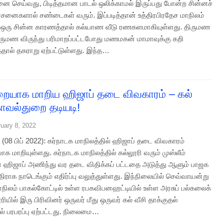
னை செய்வது, பிடித்தமான பாடல் ஒலிக்காமல் இருப்பது போன்ற சின்னச்
ச்சனைகளால் சண்டைகள் வரும். இப்படித்தான் உத்திரபிரதேச மாநிலம்
ல் ஒரு சின்ன காரணத்தால் கல்யாண வீடு ரணகளமாகியுள்ளது. திருமண
திருமண விருந்து பரிமாறப்பட்டபோது மணமகன் மாமாவுக்கு கறி
தால் தகராறு ஏற்பட்டுள்ளது. இந்த…
ையாக மாறிய ஹிஜாப் தடை விவகாரம் – கல்
 காவல்துறை தடியடி!
uary 8, 2022
(08 பிப் 2022): கர்நாடக மாநிலத்தில் ஹிஜாப் தடை விவகாரம்
 மாறியுள்ளது. கர்நாடக மாநிலத்தில் கல்லூரி வரும் முஸ்லீம்
ஹிஜாப் அணிந்து வர தடை விதிக்கப் பட்டதை அடுத்து ஆளும் பாஜக
திராக நாடெங்கும் எதிர்ப்பு வலுத்துள்ளது. இந்நிலையில் செவ்வாயன்று
ாநிலம் பாகல்கோட்டில் உள்ள ரபகவிபனஹட்டியில் உள்ள அரசுப் பல்கலைக்
ியில் இரு பிரிவினர் ஒருவர் மீது ஒருவர் கல் வீசி தாக்குதல்
ல் பரபரப்பு ஏற்பட்டது. நிலைமை…