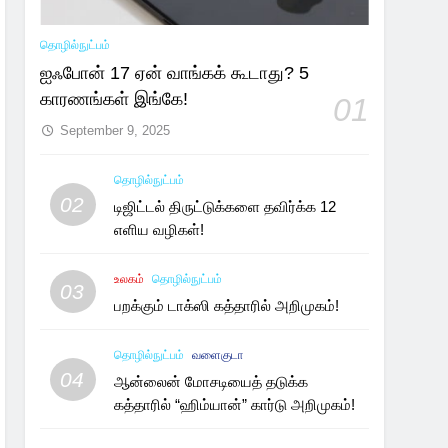
தொழில்நுட்பம்
ஐஃபோன் 17 ஏன் வாங்கக் கூடாது? 5
காரணங்கள் இங்கே!
01
September 9, 2025
தொழில்நுட்பம்
02
டிஜிட்டல் திருட்டுக்களை தவிர்க்க 12
எளிய வழிகள்!
உலகம்
தொழில்நுட்பம்
03
பறக்கும் டாக்ஸி கத்தாரில் அறிமுகம்!
தொழில்நுட்பம்
வளைகுடா
04
ஆன்லைன் மோசடியைத் தடுக்க
கத்தாரில் “ஹிம்யான்” கார்டு அறிமுகம்!