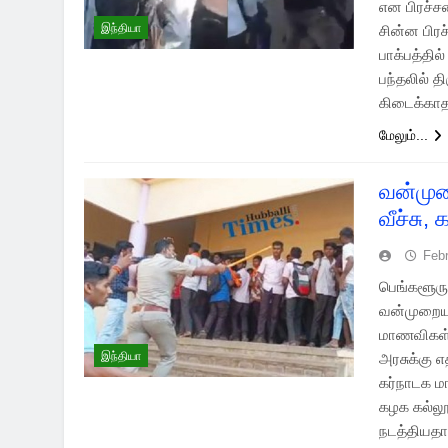
என பிரச்ச
இந்தியா
சின்ன பிர
பாக்பத்தி
பந்தலில் 
கிடைக்காத
மேலும்...
வன்முற
வீச்சு,
Febr
பெங்களூரு 
வன்முறையாக
மாணவிகள் 
இந்தியா
அரசுக்கு எ
கர்நாடக ம
கழக கல்லூர
நடத்தியதா