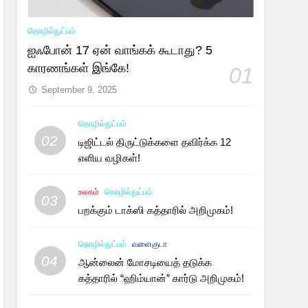
தொழில்நுட்பம்
ஐஃபோன் 17 ஏன் வாங்கக் கூடாது? 5
காரணங்கள் இங்கே!
01
September 9, 2025
தொழில்நுட்பம்
02
டிஜிட்டல் திருட்டுக்களை தவிர்க்க 12
எளிய வழிகள்!
உலகம்
தொழில்நுட்பம்
03
பறக்கும் டாக்ஸி கத்தாரில் அறிமுகம்!
தொழில்நுட்பம்
வளைகுடா
04
ஆன்லைன் மோசடியைத் தடுக்க
கத்தாரில் “ஹிம்யான்” கார்டு அறிமுகம்!