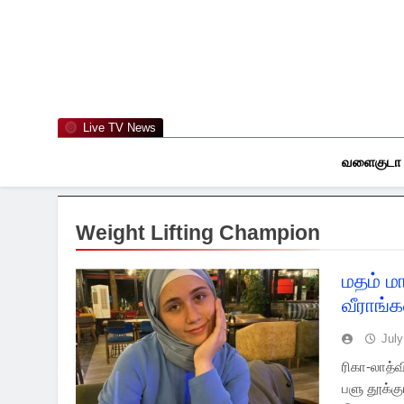
Skip
to
content
Live TV News
வளைகுடா
Weight Lifting Champion
மதம் மா
வீராங்
July
ரிகா-லாத்
பளு தூக்