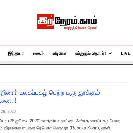
இந்நேரம்.காம்
செய்திகளுக்கு அப்பால்…
இந்தியா
உலகம்
வீடியோ
எர்துருல் தொடர்!
LIVE
றினார் உலகப்புகழ் பெற்ற பளு தூக்கும்
கனை..!
 28, 2020
வியா (28 ஜூலை 2020):லாத்வியா நாட்டை சேர்ந்த உலகப்புகழ் பெற்ற
கும் வீராங்கனையான ரெபெகா கொஹா (Rebeka Koha), தான்