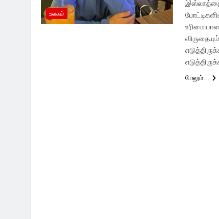
இஸ்லாத்தைத
உலகம்
போட்டிகளி
உரிமையாளர
விருதையும
எடுத்திரு
எடுத்திருக
மேலும்...