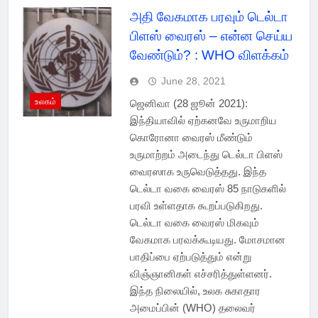
அதி வேகமாக பரவும் டெல்டா
பிளஸ் வைரஸ் – என்ன செய்ய
வேண்டும்? : WHO விளக்கம்
June 28, 2021
உலகம்
ஜெனிவா (28 ஜூன் 2021):
இந்தியாவில் ஏற்கனவே உருமாறிய
கொரோனா வைரஸ் மீண்டும்
உருமாற்றம் அடைந்து டெல்டா பிளஸ்
வைரஸாக உருவெடுத்தது. இந்த
டெல்டா வகை வைரஸ் 85 நாடுகளில்
பரவி உள்ளதாக கூறப்படுகிறது.
டெல்டா வகை வைரஸ் மிகவும்
வேகமாக பரவக்கூடியது. மோசமான
பாதிப்பை ஏற்படுத்தும் என்று
விஞ்ஞானிகள் எச்சரித்துள்ளனர்.
இந்த நிலையில், உலக சுகாதார
அமைப்பின் (WHO) தலைவர்