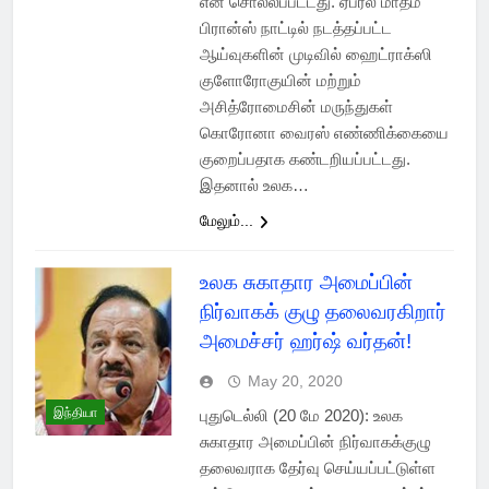
என சொல்லப்பட்டது. ஏப்ரல் மாதம்
பிரான்ஸ் நாட்டில் நடத்தப்பட்ட
ஆய்வுகளின் முடிவில் ஹைட்ராக்ஸி
குளோரோகுயின் மற்றும்
அசித்ரோமைசின் மருந்துகள்
கொரோனா வைரஸ் எண்ணிக்கையை
குறைப்பதாக கண்டறியப்பட்டது.
இதனால் உலக…
மேலும்...
உலக சுகாதார அமைப்பின்
நிர்வாகக் குழு தலைவரகிறார்
அமைச்சர் ஹர்ஷ் வர்தன்!
May 20, 2020
இந்தியா
புதுடெல்லி (20 மே 2020): உலக
சுகாதார அமைப்பின் நிர்வாகக்‍குழு
தலைவராக தேர்வு செய்யப்பட்டுள்ள