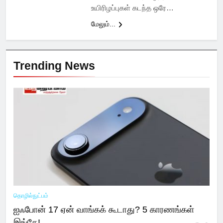
உயிரிழப்புகள் கடந்த ஒரே…
மேலும்...
Trending News
தொழில்நுட்பம்
ஐஃபோன் 17 ஏன் வாங்கக் கூடாது? 5 காரணங்கள்
இங்கே!