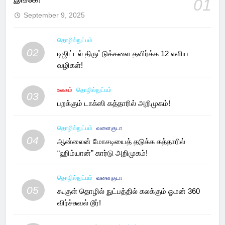
01
September 9, 2025
தொழில்நுட்பம்
02
டிஜிட்டல் திருட்டுக்களை தவிர்க்க 12 எளிய
வழிகள்!
உலகம்
தொழில்நுட்பம்
03
பறக்கும் டாக்ஸி கத்தாரில் அறிமுகம்!
தொழில்நுட்பம்
வளைகுடா
04
ஆன்லைன் மோசடியைத் தடுக்க கத்தாரில்
“ஹிம்யான்” கார்டு அறிமுகம்!
தொழில்நுட்பம்
வளைகுடா
05
கூகுள் தொழில் நுட்பத்தில் கலக்கும் ஓமன் 360
விர்ச்சுவல் டூர்!