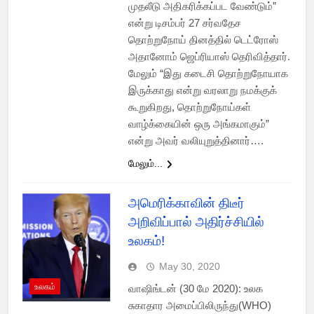
முதலீடு அதிகரிக்கப்பட வேண்டும்”
என்று டிசம்பர் 27 சர்வதேச
தொற்றுநோய் தினத்தில் டெட்ரோஸ்
அதானோம் ஜெப்ரியாஸ் தெரிவித்தார்.
மேலும் “இது கடைசி தொற்றுநோயாக
இருக்காது என்று வரலாறு நமக்குக்
கூறுகிறது, தொற்றுநோய்கள்
வாழ்க்கையின் ஒரு அங்கமாகும்”
என்று அவர் வலியுறுத்தினார்….
மேலும்...
அமெரிக்காவின் திடீர்
அறிவிப்பால் அதிர்ச்சியில்
உலகம்!
May 30, 2020
உலகம்
வாஷிங்டன் (30 மே 2020): உலக
சுகாதார அமைப்பிலிருந்து(WHO)