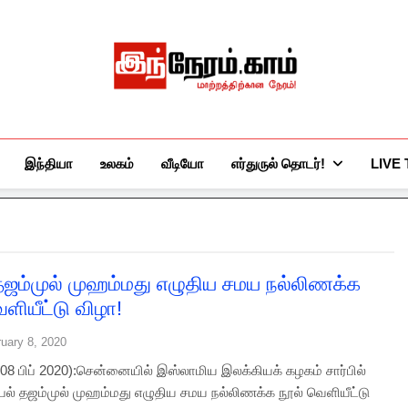
இந்நேரம்.காம்
செய்திகளுக்கு அப்பால்…
இந்தியா
உலகம்
வீடியோ
எர்துருல் தொடர்!
LIVE
 தஜம்முல் முஹம்மது எழுதிய சமய நல்லிணக்க
ளியீட்டு விழா!
uary 8, 2020
8 பிப் 2020):சென்னையில் இஸ்லாமிய இலக்கியக் கழகம் சார்பில்
்பல் தஜம்முல் முஹம்மது எழுதிய சமய நல்லிணக்க நூல் வெளியீட்டு