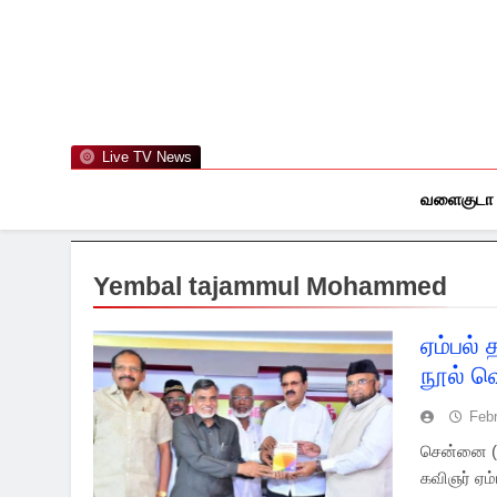
Skip
to
content
Live TV News
வளைகுடா
Yembal tajammul Mohammed
ஏம்பல்
நூல் வெ
Febr
சென்னை (0
கவிஞர் ஏம