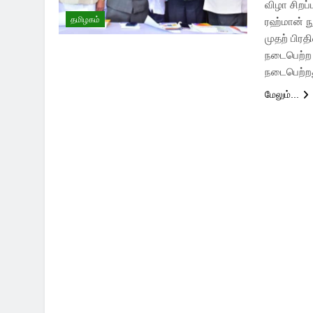
விழா சிறப்
தமிழகம்
ரஹ்மான் ந
முதற் பிர
நடைபெற்ற 
நடைபெற்றத
மேலும்...