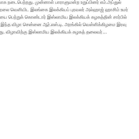
பாக நடைபெற்றது. முன்னாள் பாராளுமன்ற உறுப்பினர் எம்.அப்துல்
ூலை வெளியிட இலங்கை இலக்கியப் புரவலர் அல்ஹாஜ் ஹாசிம் உமர்
தியை பெற்றுக் கொண்டார் இஸ்லாமிய இலக்கியக் கழகத்தின் சார்பில்
இந்த விழா சென்னை ஆர்.எஸ்.டி. அரங்கில் வெள்ளிக்கிழமை இரவு
ு. விழாவிற்கு இஸ்லாமிய இலக்கியக் கழகத் தலைவர்…