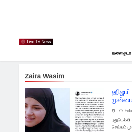
Skip
to
content
Live TV News
வளைகுடா
Zaira Wasim
ஹிஜாப்
முன்னா
Feb
புதுடெல்லி
செய்யும் 