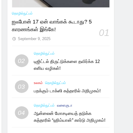
தொழில்நுட்பம்
ஐஃபோன் 17 ஏன் வாங்கக் கூடாது? 5
காரணங்கள் இங்கே!
01
September 9, 2025
தொழில்நுட்பம்
02
டிஜிட்டல் திருட்டுக்களை தவிர்க்க 12
எளிய வழிகள்!
உலகம்
தொழில்நுட்பம்
03
பறக்கும் டாக்ஸி கத்தாரில் அறிமுகம்!
தொழில்நுட்பம்
வளைகுடா
04
ஆன்லைன் மோசடியைத் தடுக்க
கத்தாரில் “ஹிம்யான்” கார்டு அறிமுகம்!