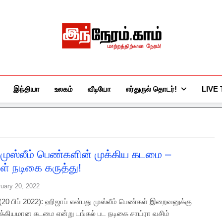
இந்நேரம்.காம்
செய்திகளுக்கு அப்பால்…
இந்தியா
உலகம்
வீடியோ
எர்துருல் தொடர்!
LIVE
 முஸ்லீம் பெண்களின் முக்கிய கடமை –
ள் நடிகை கருத்து!
ruary 20, 2022
 (20 பிப் 2022): ஹிஜாப் என்பது முஸ்லீம் பெண்கள் இறைவனுக்கு
முக்கியமான கடமை என்று டங்கல் பட நடிகை சாய்ரா வசிம்