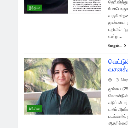
தெரிவித்து
இந்தியா
பேசுபொருளா
வருகின்றனர
முன்னாள் 
பதிவில், “
என்று…
மேலும்...
வெட்டு
வசனத்த
May
மும்பை (2
கொண்டுள்ள
கடும் விமர
இந்தியா
வசீம் அமீர
படங்களில்
ஆதரிக்கவி