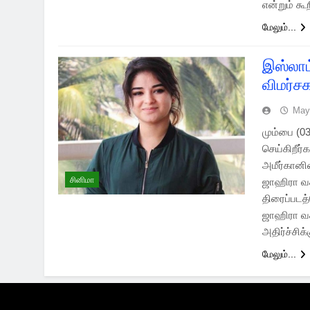
என்றும் கூ
மேலும்...
இஸ்லாம
விமர்ச
May
மும்பை (03
செய்கிறீர்
அமீர்கானி
சினிமா
ஜாஹிரா வச
திரைப்படத
ஜாஹிரா வச
அதிர்ச்சிக
மேலும்...