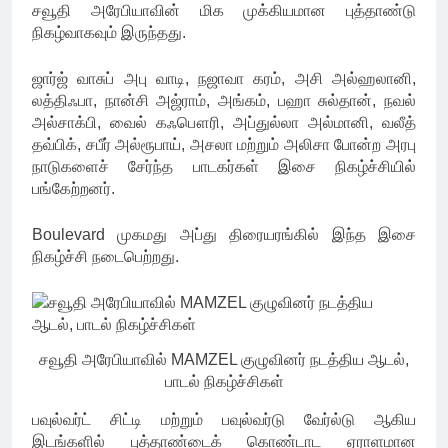
சவூதி அரேபியாவின் மிக முக்கியமான புத்தாண்டு
நிகழ்வாகவும் இருந்தது.
ஜார்ஜ் வாசுப் அபு வாடி, நஜாவா கரம், அசி அல்ஹலானி,
லத்திஃபா, நான்சி அஜ்ராம், அங்கம், பஹா சுல்தான், நவல்
அல்சாக்பி, வைல் கஃபௌரி, அப்துல்லா அல்மானி, வலீத்
தவ்பிக், சபீர் அல்ரூபாய், அசலா மற்றும் அலிசா போன்ற அரபு
நாடுகளைச் சேர்ந்த பாடகர்கள் இசை நிகழ்ச்சியில்
பங்கேற்றனர்.
Boulevard முகமது அப்து திரையரங்கில் இந்த இசை
நிகழ்ச்சி நடைபெற்றது.
சவூதி அரேபியாவில் MAMZEL குழுவினர் நடத்திய ஆடல்,
பாடல் நிகழ்ச்சிகள்
பவுல்வர்ட் சிட்டி மற்றும் பவுல்வர்டு வேர்ல்டு ஆகிய
இடங்களில் புத்தாண்டைக் கொண்டாட ஏராளமான