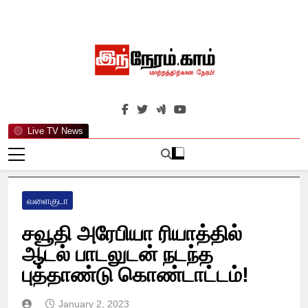
Skip
to
content
இந்நேரம்.காம்
செய்திகளுக்கு அப்பால்…
Live TV News
வளைகுடா
சவூதி அரேபியா ரியாத்தில்
ஆடல் பாடலுடன் நடந்த
புத்தாண்டு கொண்டாட்டம்!
January 2, 2023