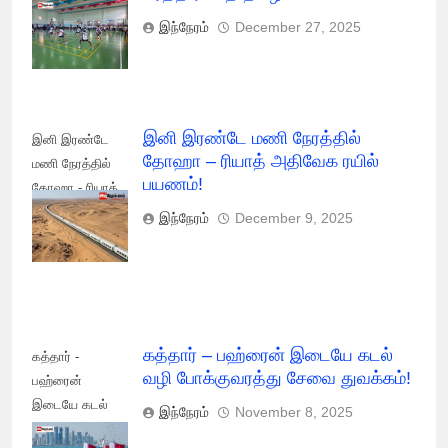
கைப்பந்து போட்டி!
இந்நேரம்
December 27, 2025
இனி இரண்டே மணி நேரத்தில்
இனி இரண்டே
தோஹா – ரியாத் அதிவேக ரயில்
மணி நேரத்தில்
பயணம்!
தோஹா - ரியாத்
அதிவேக மின்சார
இந்நேரம்
December 9, 2025
ரயில் பயணம்!
கத்தார் – பஹ்ரைன் இடையே கடல்
கத்தார் -
வழி போக்குவரத்து சேவை துவக்கம்!
பஹ்ரைன்
இடையே கடல்
இந்நேரம்
November 8, 2025
வழி