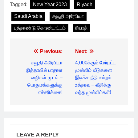
Tagged:
New Year 2023
Riyadh
Saudi Arabia
சவூதி அரேபியா
புத்தாண்டு கொண்டாட்டம்
ரியாத்
Post
Previous:
Next:
navigation
சவூதி அரேபியா
4,000க்கும் மேற்பட்ட
ஜித்தாவில் பாதாள
முஸ்லிம் வீடுகளை
வழிகள் மூடல் –
இடிக்க நீதிமன்றம்
பொதுமக்களுக்கு
உத்தரவு – வீதிக்கு
எச்சரிக்கை!
வந்த முஸ்லிம்கள்!
LEAVE A REPLY