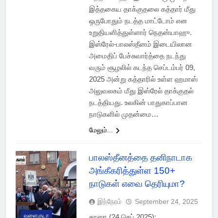
இத்தகைய தாக்குதலை கத்தார் மீது
ஒருபோதும் நடத்த மாட்டோம் என
உறுதியளித்துள்ளார் நெதன்யாஹு.
இஸ்ரேல்-பாலஸ்தீனம் இடையிலான
அமைதிப் பேச்சுவார்த்தை நடந்து
வரும் சூழலில் கடந்த செப்டம்பர் 09,
2025 அன்று கத்தாரில் உள்ள ஹமாஸ்
அலுவலகம் மீது இஸ்ரேல் தாக்குதல்
நடத்தியது. உலகின் பாதுகாப்பான
நாடுகளில் முதன்மை…
மேலும்...
பாலஸ்தீனத்தை தனிநாடாக
அங்கீகரித்துள்ள 150+
நாடுகள் எவை தெரியுமா?
இந்நேரம்
September 24, 2025
வளைகுடா
காஸா (24 செப் 2025):