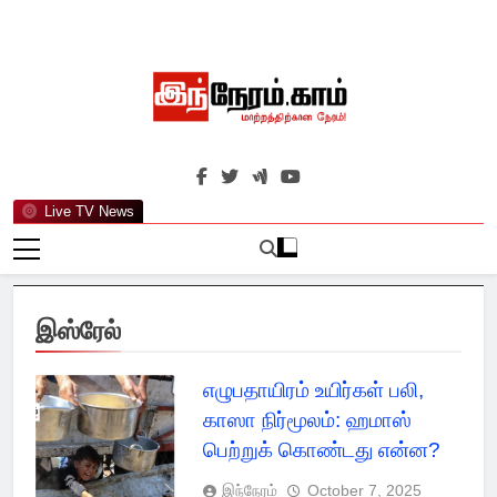
Skip
to
content
இந்நேரம்.காம்
செய்திகளுக்கு அப்பால்…
Live TV News
இஸ்ரேல்
எழுபதாயிரம் உயிர்கள் பலி,
காஸா நிர்மூலம்: ஹமாஸ்
பெற்றுக் கொண்டது என்ன?
இந்நேரம்
October 7, 2025