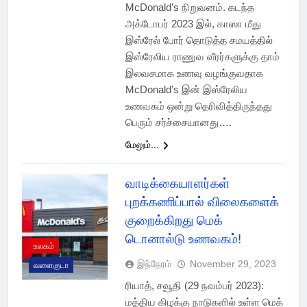
McDonald’s நிறுவனம். கடந்த
அக்டோபர் 2023 இல், காஸா மீது
இஸ்ரேல் போர் தொடுத்த சமயத்தில்
இஸ்ரேலிய ராணுவ வீரர்களுக்கு தாம்
இலவசமாக உணவு வழங்குவதாக
McDonald’s இன் இஸ்ரேலிய
உணவகம் ஒன்று தெரிவித்திருந்தது
பெரும் சர்ச்சையானது….
மேலும்...
வாடிக்கையாளர்கள்
புறக்கணிப்பால் விலைகளைக்
குறைக்கிறது மெக்
டொனால்டு உணவகம்!
உலகம்
இந்நேரம்
November 29, 2023
வளைகுடா
ரியாத், சவூதி (29 நவம்பர் 2023):
மத்திய கிழக்கு நாடுகளில் உள்ள மெக்