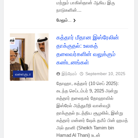
மற்றும் பாகிஸ்தான் ஆகிய இரு
நாடுகளின்…
மேலும்...
கத்தார் மீதான இஸ்ரேலின்
தாக்குதல்: உலகத்
தலைவர்களின் வலுக்கும்
கண்டனங்கள்
இந்நேரம்
September 10, 2025
வளைகுடா
தோஹா, கத்தார் (10 செப் 2025):
கடந்த செப்டம்பர் 9, 2025 அன்று
கத்தார் தலைநகர் தோஹாவில்
இஸ்ரேல் அத்துமீறி வான்வழி
தாக்குதல் நடத்திய சூழலில், இன்று
கத்தார் மன்னர் ஷேக் தமீம் பின் ஹமத்
அல் தானி (Sheikh Tamim bin
Hamad Al Thani) உடன்