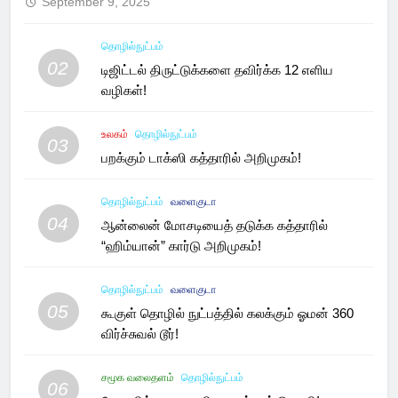
September 9, 2025
தொழில்நுட்பம்
02
டிஜிட்டல் திருட்டுக்களை தவிர்க்க 12 எளிய
வழிகள்!
உலகம்
தொழில்நுட்பம்
03
பறக்கும் டாக்ஸி கத்தாரில் அறிமுகம்!
தொழில்நுட்பம்
வளைகுடா
04
ஆன்லைன் மோசடியைத் தடுக்க கத்தாரில்
“ஹிம்யான்” கார்டு அறிமுகம்!
தொழில்நுட்பம்
வளைகுடா
05
கூகுள் தொழில் நுட்பத்தில் கலக்கும் ஓமன் 360
விர்ச்சுவல் டூர்!
சமூக வலைதளம்
தொழில்நுட்பம்
06