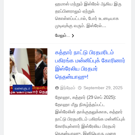
ஹமாஸ் மற்றும் இஸ்ரேல் ஆகிய இரு
தரப்பினராலும் ஏற்றுக்
கொள்ளப்பட்டால், போர் உடனடியாக
முடிவுக்கு வரும். இஸ்ரேல்…
மேலும்...
கத்தார் நாட்டு பிரதமரிடம்
பகிரங்க மன்னிப்புக் கோரினார்
இஸ்ரேலிய பிரதமர்
நெதன்யாஹு!
இந்நேரம்
September 29, 2025
வளைகுடா
தோஹா, கத்தார் (29 செப் 2025):
தோஹா மீது நிகழ்த்தப்பட்ட
இஸ்ரேலின் தாக்குதலுக்காக, கத்தார்
நாட்டு பிரதமரிடம் பகிரங்க மன்னிப்புக்
கோரியுள்ளார் இஸ்ரேலிய பிரதமர்
நெதன்யாஹு. இனியொரு முறை