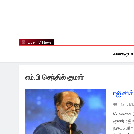
Skip
to
content
Live TV News
வளைகுடா
எம்.பி செந்தில் குமார்
ரஜினிக்
Jan
சென்னை (23
குமார் ரஜி
நடைபெற்ற த