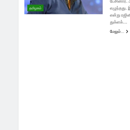
பேசினார். 
எழுந்தது. 
தமிழகம்
என்று ரஜி
துக்ளக்…
மேலும்...