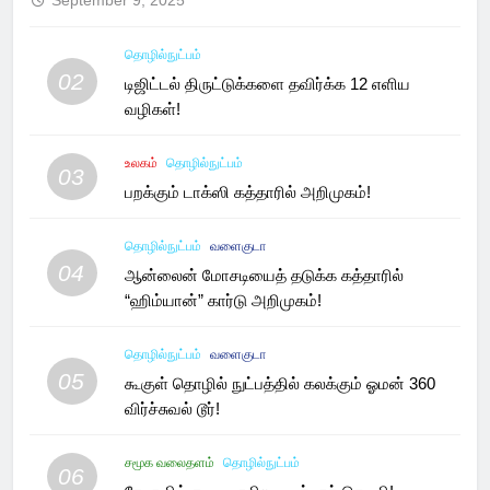
September 9, 2025
தொழில்நுட்பம்
02
டிஜிட்டல் திருட்டுக்களை தவிர்க்க 12 எளிய
வழிகள்!
உலகம்
தொழில்நுட்பம்
03
பறக்கும் டாக்ஸி கத்தாரில் அறிமுகம்!
தொழில்நுட்பம்
வளைகுடா
04
ஆன்லைன் மோசடியைத் தடுக்க கத்தாரில்
“ஹிம்யான்” கார்டு அறிமுகம்!
தொழில்நுட்பம்
வளைகுடா
05
கூகுள் தொழில் நுட்பத்தில் கலக்கும் ஓமன் 360
விர்ச்சுவல் டூர்!
சமூக வலைதளம்
தொழில்நுட்பம்
06