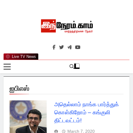
Skip
to
content
இந்நேரம்.காம்
செய்திகளுக்கு அப்பால்…
Live TV News
ஐபிஎஸ்
அதெல்லாம் நாங்க பார்த்துக்
கொள்கிறோம் – கங்குலி
திட்டவட்டம்!
March 7, 2020