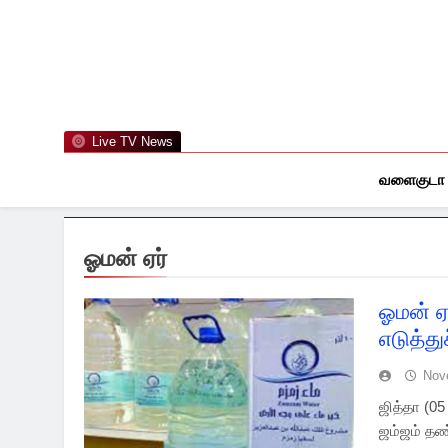
Skip
to
content
Live TV News
வளைகுடா
ஓமன் ஏர்
ஓமன் ஏ
எடுத்த
Nov
ஜித்தா (05
ஜம்ஜம் தண