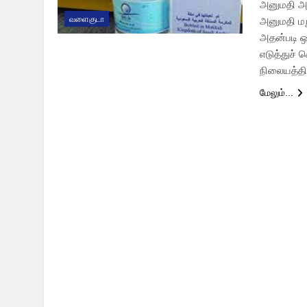
அனுமதி அள
வளைகுடா
அனுமதி மற
அதன்படி ஒ
எடுத்துச்
நிலையத்தில
மேலும்...