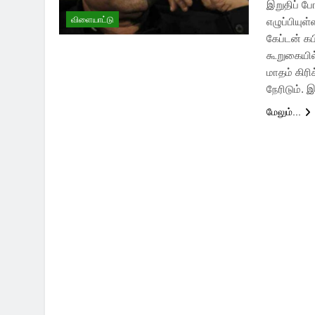
இறுதிப் ப
விளையாட்டு
எழுப்பியுள
கேப்டன் கப
கூறுகையில்
மாதம் கிர
நேரிடும்
மேலும்...