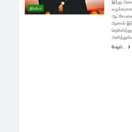
இந்து அமைப
இந்தியா
வழக்கமான 
ஆட்சேபனைக
ஆனால் இந்
தெரிவித்த
அளித்துள்ள
மேலும்...