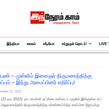
இந்நேரம்.காம்
செய்திகளுக்கு அப்பால்…
இந்தியா
உலகம்
வீடியோ
எர்துருல் தொடர்!
LIVE
பெண் – முஸ்லிம் இளைஞர் திருமணத்திற்கு
பம் – இந்து அமைப்பினர் எதிர்ப்பு!
ember 22, 2022
 (22 நவ 2022): நாடகாவின் தட்சிண கன்னடா பகுதில் இங்குள்ள சப்-
ர் அலுவலகத்தில் திருமணத்திற்கு விண்ணப்பித்த கலப்பின ஜோடிக்கு