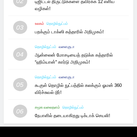
02
டிஜிட்டல் திருட்டுக்களை தவிர்க்க 12 எளிய
வழிகள்!
உலகம்
தொழில்நுட்பம்
03
பறக்கும் டாக்ஸி கத்தாரில் அறிமுகம்!
தொழில்நுட்பம்
வளைகுடா
04
ஆன்லைன் மோசடியைத் தடுக்க கத்தாரில்
“ஹிம்யான்” கார்டு அறிமுகம்!
தொழில்நுட்பம்
வளைகுடா
05
கூகுள் தொழில் நுட்பத்தில் கலக்கும் ஓமன் 360
விர்ச்சுவல் டூர்!
சமூக வலைதளம்
தொழில்நுட்பம்
06
நேபாளில் தடையாகிறது டிக்டாக் செயலி!