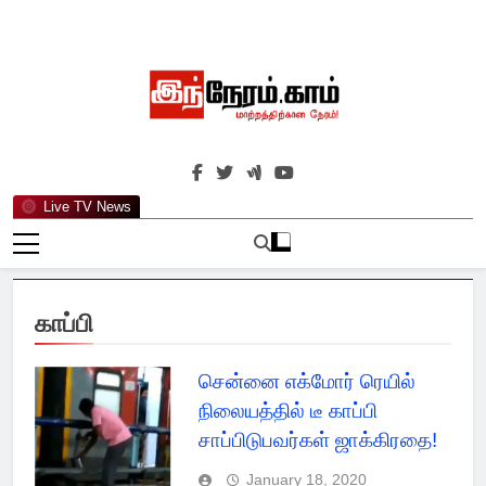
Skip
to
content
இந்நேரம்.காம்
செய்திகளுக்கு அப்பால்…
Live TV News
காப்பி
சென்னை எக்மோர் ரெயில்
நிலையத்தில் டீ காப்பி
சாப்பிடுபவர்கள் ஜாக்கிரதை!
January 18, 2020