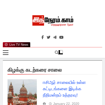
Skip
to
content
இந்நேரம்.காம்
செய்திகளுக்கு அப்பால்…
Live TV News
கிழக்கு கடற்கரை சாலை
ஈசிஆர் சாலையில் உள்ள
கட்டிடங்களை இடிக்க
நீதிமன்றம் உத்தரவு!
January 22, 2020