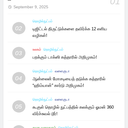
01
September 9, 2025
தொழில்நுட்பம்
02
டிஜிட்டல் திருட்டுக்களை தவிர்க்க 12 எளிய
வழிகள்!
உலகம்
தொழில்நுட்பம்
03
பறக்கும் டாக்ஸி கத்தாரில் அறிமுகம்!
தொழில்நுட்பம்
வளைகுடா
04
ஆன்லைன் மோசடியைத் தடுக்க கத்தாரில்
“ஹிம்யான்” கார்டு அறிமுகம்!
தொழில்நுட்பம்
வளைகுடா
05
கூகுள் தொழில் நுட்பத்தில் கலக்கும் ஓமன் 360
விர்ச்சுவல் டூர்!
சமூக வலைதளம்
தொழில்நுட்பம்