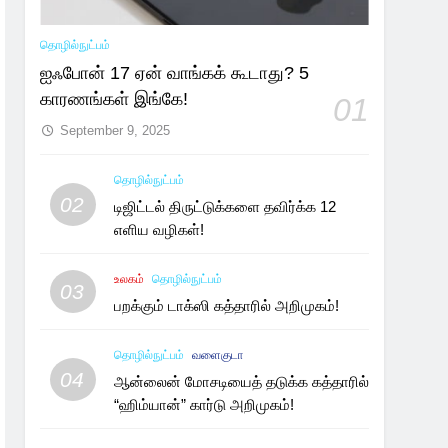
தொழில்நுட்பம்
ஐஃபோன் 17 ஏன் வாங்கக் கூடாது? 5
காரணங்கள் இங்கே!
01
September 9, 2025
தொழில்நுட்பம்
02
டிஜிட்டல் திருட்டுக்களை தவிர்க்க 12
எளிய வழிகள்!
உலகம்
தொழில்நுட்பம்
03
பறக்கும் டாக்ஸி கத்தாரில் அறிமுகம்!
தொழில்நுட்பம்
வளைகுடா
04
ஆன்லைன் மோசடியைத் தடுக்க கத்தாரில்
“ஹிம்யான்” கார்டு அறிமுகம்!