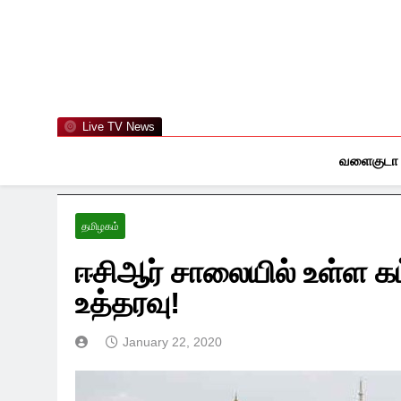
Skip
to
content
Live TV News
வளைகுடா
தமிழகம்
ஈசிஆர் சாலையில் உள்ள கட
உத்தரவு!
January 22, 2020