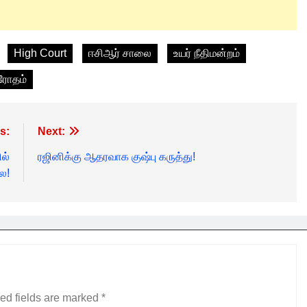
High Court
ஈசிஆர் சாலை
உயர் நீதிமன்றம்
ிரோதம்
s:
Next:
ல்
ரஜினிக்கு ஆதரவாக குஷ்பு கருத்து!
ை!
ed fields are marked
*