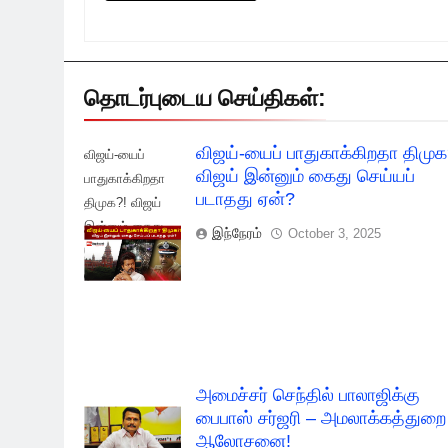
தொடர்புடைய செய்திகள்:
விஜய்-யைப் பாதுகாக்கிறதா திமுக
விஜய்-யைப்
விஜய் இன்னும் கைது செய்யப்
பாதுகாக்கிறதா
படாதது ஏன்?
திமுக?! விஜய்
இன்னும் கைது
இந்நேரம்
October 3, 2025
செய்யப் படாதது
ஏன்?
அமைச்சர் செந்தில் பாலாஜிக்கு
பைபாஸ் சர்ஜரி – அமலாக்கத்துறை
ஆலோசனை!