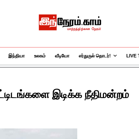
இந்நேரம்.காம்
செய்திகளுக்கு அப்பால்…
இந்தியா
உலகம்
வீடியோ
எர்துருல் தொடர்!
LIVE
்டிடங்களை இடிக்க நீதிமன்றம்