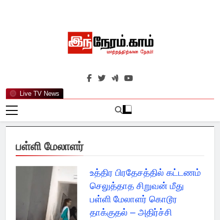
Skip
to
content
இந்நேரம்.காம்
செய்திகளுக்கு அப்பால்…
Live TV News
பள்ளி மேலாளர்
உத்திர பிரதேசத்தில் கட்டணம்
செலுத்தாத சிறுவன் மீது
பள்ளி மேலாளர் கொடூர
தாக்குதல் – அதிர்ச்சி