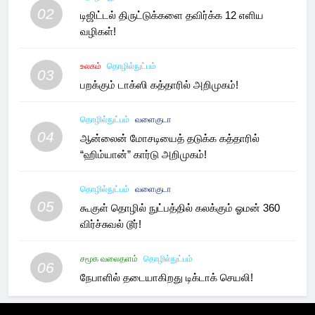
02
டிஜிட்டல் திருட்டுக்களை தவிர்க்க 12 எளிய
வழிகள்!
உலகம்
தொழில்நுட்பம்
03
பறக்கும் டாக்ஸி கத்தாரில் அறிமுகம்!
தொழில்நுட்பம்
வளைகுடா
04
ஆன்லைன் மோசடியைத் தடுக்க கத்தாரில்
“ஹிம்யான்” கார்டு அறிமுகம்!
தொழில்நுட்பம்
வளைகுடா
05
கூகுள் தொழில் நுட்பத்தில் கலக்கும் ஓமன் 360
விர்ச்சுவல் டூர்!
சமூக வலைதளம்
தொழில்நுட்பம்
06
நேபாளில் தடையாகிறது டிக்டாக் செயலி!