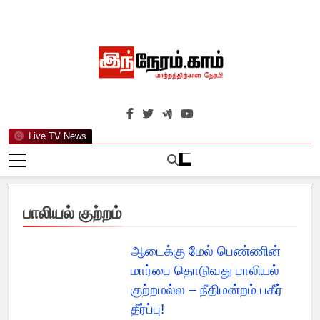
Skip
to
content
இந்நேரம்.காம்
செய்திகளுக்கு அப்பால்…
Live TV News
பாலியல் குற்றம்
ஆடைக்கு மேல் பெண்ணின்
மார்பை தொடுவது பாலியல்
குற்றமல்ல – நீதிமன்றம் பகீர்
தீர்ப்பு!