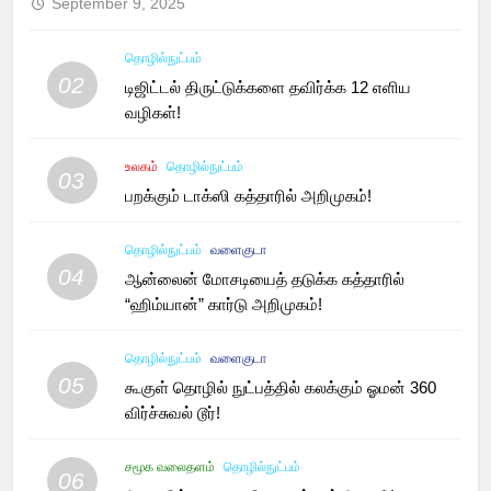
September 9, 2025
தொழில்நுட்பம்
02
டிஜிட்டல் திருட்டுக்களை தவிர்க்க 12 எளிய
வழிகள்!
உலகம்
தொழில்நுட்பம்
03
பறக்கும் டாக்ஸி கத்தாரில் அறிமுகம்!
தொழில்நுட்பம்
வளைகுடா
04
ஆன்லைன் மோசடியைத் தடுக்க கத்தாரில்
“ஹிம்யான்” கார்டு அறிமுகம்!
தொழில்நுட்பம்
வளைகுடா
05
கூகுள் தொழில் நுட்பத்தில் கலக்கும் ஓமன் 360
விர்ச்சுவல் டூர்!
சமூக வலைதளம்
தொழில்நுட்பம்
06