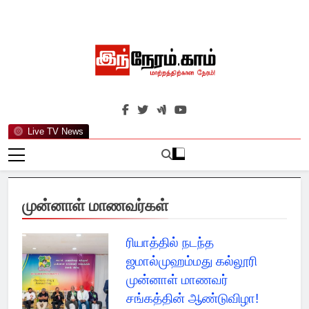
Skip
to
content
இந்நேரம்.காம்
செய்திகளுக்கு அப்பால்…
Live TV News
முன்னாள் மாணவர்கள்
ரியாத்தில் நடந்த
ஜமால்முஹம்மது கல்லூரி
முன்னாள் மாணவர்
சங்கத்தின் ஆண்டுவிழா!