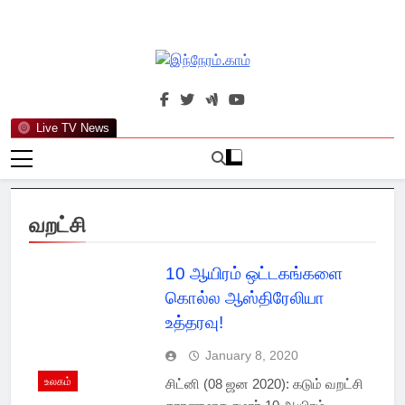
Skip
to
content
இந்நேரம்.காம்
செய்திகளுக்கு அப்பால்…
Live TV News
வறட்சி
10 ஆயிரம் ஒட்டகங்களை
கொல்ல ஆஸ்திரேலியா
உத்தரவு!
January 8, 2020
உலகம்
சிட்னி (08 ஜன 2020): கடும் வறட்சி