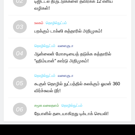
02
டிஜிட்டல் திருட்டுக்களை தவிர்க்க 12 எளிய
வழிகள்!
உலகம்
தொழில்நுட்பம்
03
பறக்கும் டாக்ஸி கத்தாரில் அறிமுகம்!
தொழில்நுட்பம்
வளைகுடா
04
ஆன்லைன் மோசடியைத் தடுக்க கத்தாரில்
“ஹிம்யான்” கார்டு அறிமுகம்!
தொழில்நுட்பம்
வளைகுடா
05
கூகுள் தொழில் நுட்பத்தில் கலக்கும் ஓமன் 360
விர்ச்சுவல் டூர்!
சமூக வலைதளம்
தொழில்நுட்பம்
06
நேபாளில் தடையாகிறது டிக்டாக் செயலி!