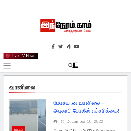
Skip
to
content
இந்நேரம்.காம்
செய்திகளுக்கு அப்பால்…
Live TV News
வானிலை
மோசமான வானிலை –
அபுதாபி போலீஸ் எச்சரிக்கை!
December 10, 2022
உலகம்
அபுதாபி (10 டிச 2022): மோசமான