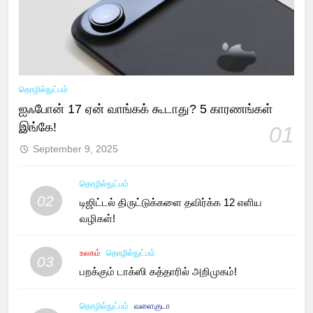
தொழில்நுட்பம்
ஐஃபோன் 17 ஏன் வாங்கக் கூடாது? 5 காரணங்கள்
இங்கே!
01
September 9, 2025
தொழில்நுட்பம்
02
டிஜிட்டல் திருட்டுக்களை தவிர்க்க 12 எளிய
வழிகள்!
உலகம்
தொழில்நுட்பம்
03
பறக்கும் டாக்ஸி கத்தாரில் அறிமுகம்!
தொழில்நுட்பம்
வளைகுடா