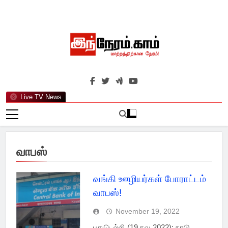
Skip
to
content
இந்நேரம்.காம்
செய்திகளுக்கு அப்பால்…
Live TV News
வாபஸ்
வங்கி ஊழியர்கள் போராட்டம்
வாபஸ்!
November 19, 2022
புதுடெல்லி (19 நவ 2022): நாடு