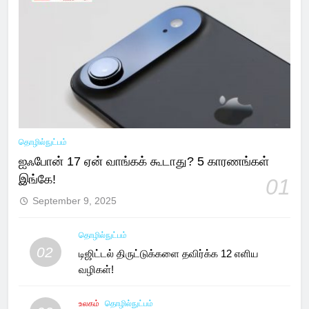
தொழில்நுட்பம்
ஐஃபோன் 17 ஏன் வாங்கக் கூடாது? 5 காரணங்கள்
இங்கே!
01
September 9, 2025
தொழில்நுட்பம்
02
டிஜிட்டல் திருட்டுக்களை தவிர்க்க 12 எளிய
வழிகள்!
உலகம்
தொழில்நுட்பம்