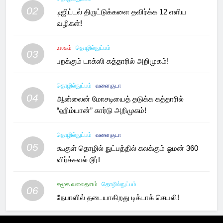
02
டிஜிட்டல் திருட்டுக்களை தவிர்க்க 12 எளிய
வழிகள்!
உலகம்
தொழில்நுட்பம்
03
பறக்கும் டாக்ஸி கத்தாரில் அறிமுகம்!
தொழில்நுட்பம்
வளைகுடா
04
ஆன்லைன் மோசடியைத் தடுக்க கத்தாரில்
“ஹிம்யான்” கார்டு அறிமுகம்!
தொழில்நுட்பம்
வளைகுடா
05
கூகுள் தொழில் நுட்பத்தில் கலக்கும் ஓமன் 360
விர்ச்சுவல் டூர்!
சமூக வலைதளம்
தொழில்நுட்பம்
06
நேபாளில் தடையாகிறது டிக்டாக் செயலி!