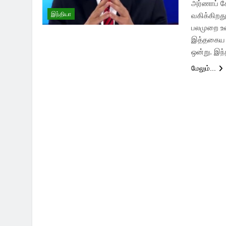
அர்ணாப் க
இந்தியா
வகிக்கிறது
பலமுறை உண
இத்தகைய ச
ஒன்று. இந்
மேலும்...