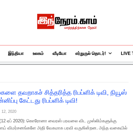
இந்நேரம்.காம்
செய்திகளுக்கு அப்பால்…
இந்தியா
உலகம்
வீடியோ
எர்துருல் தொடர்!
LIVE
்களை தவறாகச் சித்தரித்த ரிபப்ளிக் டிவி, நியூஸ்
்னிப்பு கேட்டது ரிபப்ளிக் டிவி!
l 12, 2020
ி (12 ஏப் 2020): கொரோனா வைரஸ் பரவலை விட முஸ்லிம்களுக்கு
ொய் விமர்சனங்களே அதி வேகமாக பரவி வருகின்றன. அந்த வகையில்