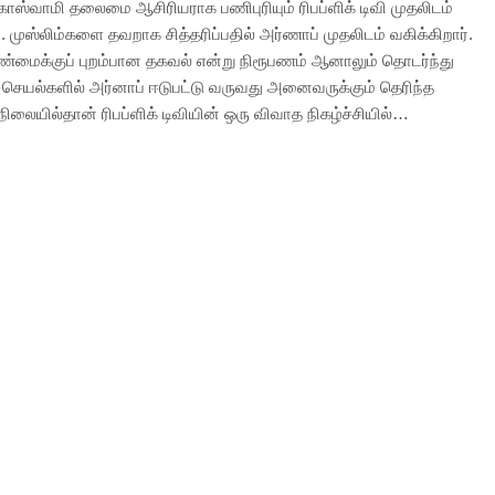
ோஸ்வாமி தலைமை ஆசிரியராக பணிபுரியும் ரிபப்ளிக் டிவி முதலிடம்
. முஸ்லிம்களை தவறாக சித்தரிப்பதில் அர்ணாப் முதலிடம் வகிக்கிறார்.
்மைக்குப் புறம்பான தகவல் என்று நிரூபணம் ஆனாலும் தொடர்ந்து
ெயல்களில் அர்னாப் ஈடுபட்டு வருவது அனைவருக்கும் தெரிந்த
நிலையில்தான் ரிபப்ளிக் டிவியின் ஒரு விவாத நிகழ்ச்சியில்…