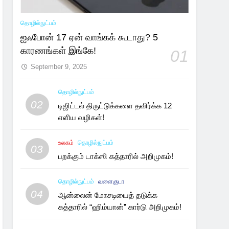
தொழில்நுட்பம்
ஐஃபோன் 17 ஏன் வாங்கக் கூடாது? 5
காரணங்கள் இங்கே!
01
September 9, 2025
தொழில்நுட்பம்
02
டிஜிட்டல் திருட்டுக்களை தவிர்க்க 12
எளிய வழிகள்!
உலகம்
தொழில்நுட்பம்
03
பறக்கும் டாக்ஸி கத்தாரில் அறிமுகம்!
தொழில்நுட்பம்
வளைகுடா
04
ஆன்லைன் மோசடியைத் தடுக்க
கத்தாரில் “ஹிம்யான்” கார்டு அறிமுகம்!