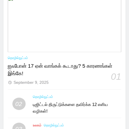
தொழில்நுட்பம்
ஐஃபோன் 17 ஏன் வாங்கக் கூடாது? 5 காரணங்கள்
இங்கே!
01
September 9, 2025
தொழில்நுட்பம்
02
டிஜிட்டல் திருட்டுக்களை தவிர்க்க 12 எளிய
வழிகள்!
உலகம்
தொழில்நுட்பம்
03