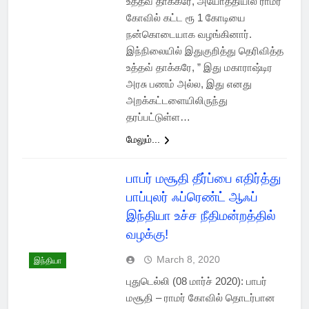
உத்தவ் தாக்கரே, அயோத்தியில் ராமர்
கோவில் கட்ட ரூ 1 கோடியை
நன்கொடையாக வழங்கினார்.
இந்நிலையில் இதுகுறித்து தெரிவித்த
உத்தவ் தாக்கரே, ” இது மகாராஷ்டிர
அரசு பணம் அல்ல, இது எனது
அறக்கட்டளையிலிருந்து
தரப்பட்டுள்ள…
மேலும்...
பாபர் மசூதி தீர்ப்பை எதிர்த்து
பாப்புலர் ஃப்ரெண்ட் ஆஃப்
இந்தியா உச்ச நீதிமன்றத்தில்
வழக்கு!
March 8, 2020
இந்தியா
புதுடெல்லி (08 மார்ச் 2020): பாபர்
மசூதி – ராமர் கோவில் தொடர்பான