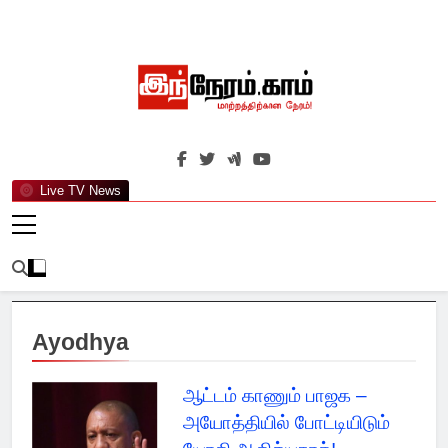
Skip
to
content
இந்நேரம்.காம்
செய்திகளுக்கு அப்பால்…
Live TV News
Ayodhya
ஆட்டம் காணும் பாஜக –
அயோத்தியில் போட்டியிடும்