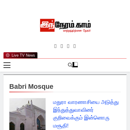
Skip
to
content
இந்நேரம்.காம்
செய்திகளுக்கு அப்பால்…
Live TV News
Babri Mosque
மதுரா வாரணாசியை அடுத்து
இந்துத்துவாவினர்
குறிவைக்கும் இன்னொரு
மசூதி!