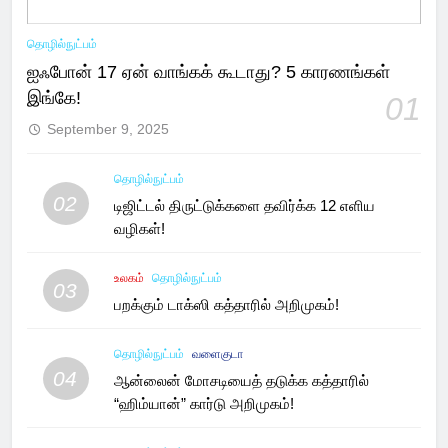
தொழில்நுட்பம்
ஐஃபோன் 17 ஏன் வாங்கக் கூடாது? 5 காரணங்கள்
இங்கே!
01
September 9, 2025
தொழில்நுட்பம்
02
டிஜிட்டல் திருட்டுக்களை தவிர்க்க 12 எளிய
வழிகள்!
உலகம்
தொழில்நுட்பம்
03
பறக்கும் டாக்ஸி கத்தாரில் அறிமுகம்!
தொழில்நுட்பம்
வளைகுடா
04
ஆன்லைன் மோசடியைத் தடுக்க கத்தாரில்
“ஹிம்யான்” கார்டு அறிமுகம்!