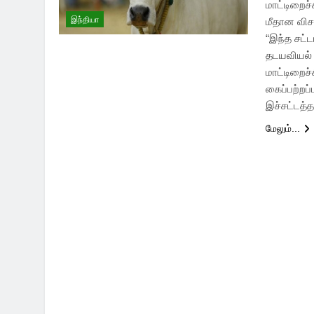
மாட்டிறைச
இந்தியா
மீதான விச
“இந்த சட்
தடயவியல் 
மாட்டிறைச்
கைப்பற்றப
இச்சட்டத்
மேலும்...