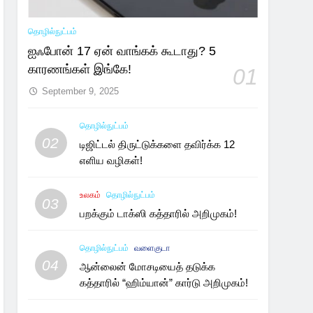
தொழில்நுட்பம்
ஐஃபோன் 17 ஏன் வாங்கக் கூடாது? 5
காரணங்கள் இங்கே!
01
September 9, 2025
தொழில்நுட்பம்
02
டிஜிட்டல் திருட்டுக்களை தவிர்க்க 12
எளிய வழிகள்!
உலகம்
தொழில்நுட்பம்
03
பறக்கும் டாக்ஸி கத்தாரில் அறிமுகம்!
தொழில்நுட்பம்
வளைகுடா
04
ஆன்லைன் மோசடியைத் தடுக்க
கத்தாரில் “ஹிம்யான்” கார்டு அறிமுகம்!