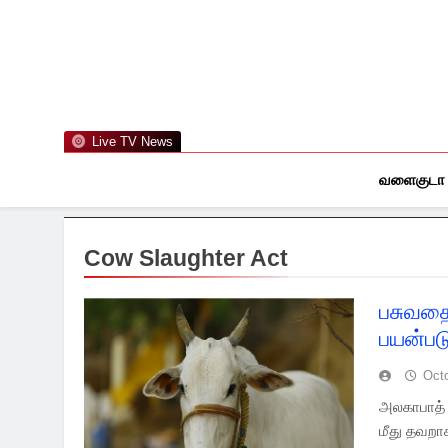
Skip
to
content
Live TV News
வளைகுடா
Cow Slaughter Act
பசுவதை
பயன்படு
Oct
அலகாபாத் (
மீது தவறா