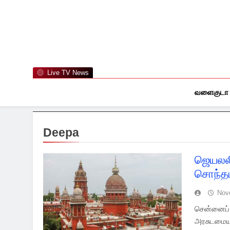
Skip
to
content
Live TV News
வளைகுடா
Deepa
ஜெயலலித
சொந்தம்
Nov
சென்னைப்
அரசுடமையாக