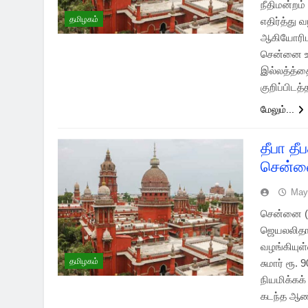
நீதிமன்றம
தமிழகம்
எதிர்த்து 
ஆகியோரிடம
சென்னை உய
இல்லத்த்
குறிப்பிடத்
மேலும்...
தீபா த
சென்னை 
May
சென்னை (2
ஜெயலலிதாவி
வழங்கியுள
தமிழகம்
சுமார் ரூ
நியமிக்கக
கடந்த ஆண்