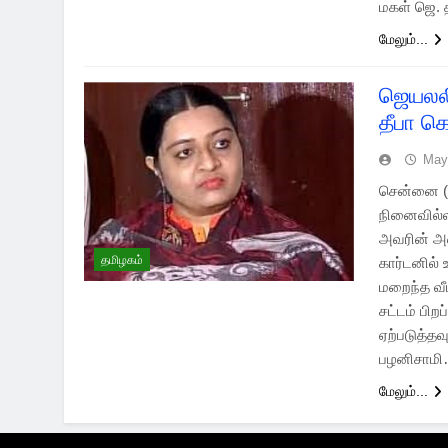
மகள் ஜெ. 
மேலும்...
ஜெயலலி
தீபா கொ
May
சென்னை (2
நினைவில்ல
அவரின் அண
தமிழகம்
கார்டனில்
மறைந்த வீ
சட்டம் பி
ஏற்படுத்த
பழனிசாம
மேலும்...