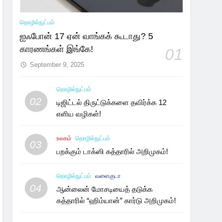
தொழில்நுட்பம்
ஐஃபோன் 17 ஏன் வாங்கக் கூடாது? 5
காரணங்கள் இங்கே!
01
September 9, 2025
தொழில்நுட்பம்
02
டிஜிட்டல் திருட்டுக்களை தவிர்க்க 12
எளிய வழிகள்!
உலகம்
தொழில்நுட்பம்
03
பறக்கும் டாக்ஸி கத்தாரில் அறிமுகம்!
தொழில்நுட்பம்
வளைகுடா
04
ஆன்லைன் மோசடியைத் தடுக்க
கத்தாரில் “ஹிம்யான்” கார்டு அறிமுகம்!