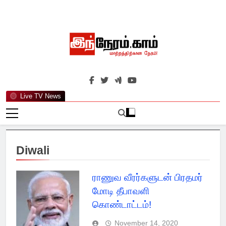
Skip
to
content
இந்நேரம்.காம்
செய்திகளுக்கு அப்பால்…
Live TV News
Diwali
ராணுவ வீரர்களுடன் பிரதமர்
மோடி தீபாவளி
கொண்டாட்டம்!
November 14, 2020