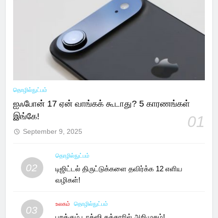
தொழில்நுட்பம்
ஐஃபோன் 17 ஏன் வாங்கக் கூடாது? 5 காரணங்கள்
இங்கே!
01
September 9, 2025
தொழில்நுட்பம்
02
டிஜிட்டல் திருட்டுக்களை தவிர்க்க 12 எளிய
வழிகள்!
உலகம்
தொழில்நுட்பம்
03
பறக்கும் டாக்ஸி கத்தாரில் அறிமுகம்!