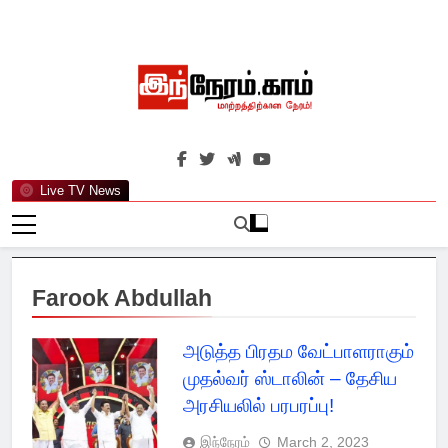
Skip
to
content
இந்நேரம்.காம்
செய்திகளுக்கு அப்பால்…
Live TV News
Farook Abdullah
அடுத்த பிரதம வேட்பாளராகும்
முதல்வர் ஸ்டாலின் – தேசிய
அரசியலில் பரபரப்பு!
இந்நேரம்
March 2, 2023